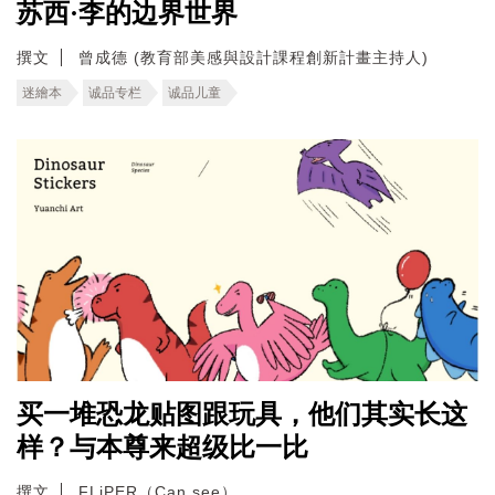
苏西·李的边界世界
撰文
曾成德 (教育部美感與設計課程創新計畫主持人)
迷繪本
诚品专栏
诚品儿童
买一堆恐龙贴图跟玩具，他们其实长这
样？与本尊来超级比一比
撰文
FLiPER（Can see）