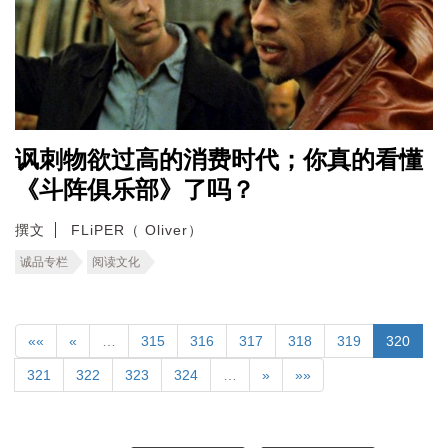
讽刺物欲过高的消费时代；你真的看懂
《斗阵俱乐部》了吗？
撰文
FLiPER（ Oliver）
诚品专栏
阅读文化
««
«
…
315
316
317
318
319
320
321
322
323
324
…
»
»»