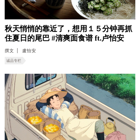
秋天悄悄的靠近了，想用１５分钟再抓
住夏日的尾巴 #清爽面食谱 ft.卢怡安
撰文
盧怡安
诚品专栏