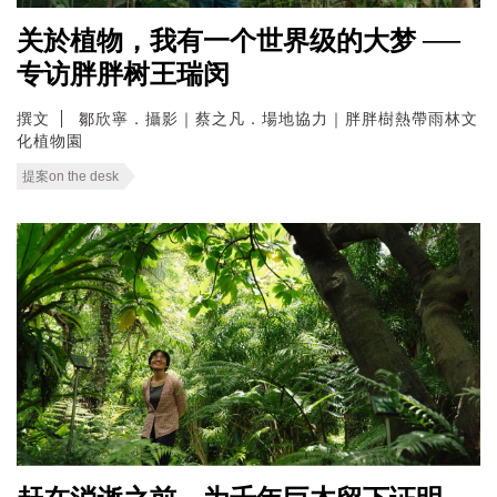
关於植物，我有一个世界级的大梦 ──
专访胖胖树王瑞闵
撰文
鄒欣寧．攝影｜蔡之凡．場地協力｜胖胖樹熱帶雨林文
化植物園
提案on the desk