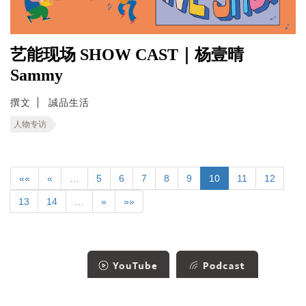
艺能现场 SHOW CAST｜杨壹晴
Sammy
撰文
誠品生活
人物专访
««
«
…
5
6
7
8
9
10
11
12
13
14
…
»
»»