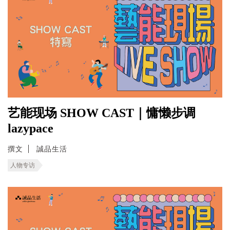
艺能现场 SHOW CAST｜慵懒步调
lazypace
撰文
誠品生活
人物专访