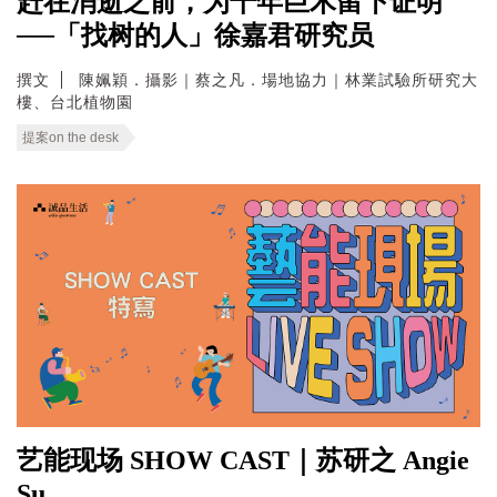
赶在消逝之前，为千年巨木留下证明
──「找树的人」徐嘉君研究员
撰文
陳姵穎．攝影｜蔡之凡．場地協力｜林業試驗所研究大
樓、台北植物園
提案on the desk
艺能现场 SHOW CAST｜苏研之 Angie
Su