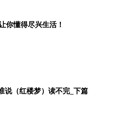
能让你懂得尽兴生活！
姥姥──谁说（红楼梦）读不完_下篇