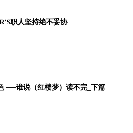
R'S职人坚持绝不妥协
 ──谁说（红楼梦）读不完_下篇