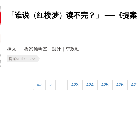
「谁说（红楼梦）读不完？」 ──《提
撰文
提案編輯室．設計｜李政勳
提案on the desk
««
«
…
423
424
425
426
42