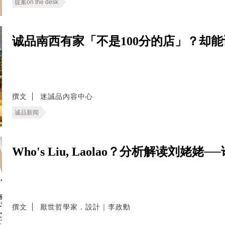
提案on the desk
诚品南西有家「不是100分的店」？却
撰文
迷誠品內容中心
诚品新闻
Who's Liu, Laolao？分析解读刘
撰文
厭世哲學家．設計｜李政勳