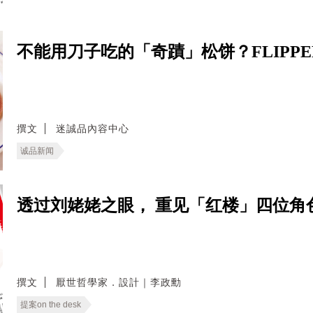
不能用刀子吃的「奇蹟」松饼？FLIPPE
撰文
迷誠品內容中心
诚品新闻
透过刘姥姥之眼， 重见「红楼」四位角色
撰文
厭世哲學家．設計｜李政勳
提案on the desk