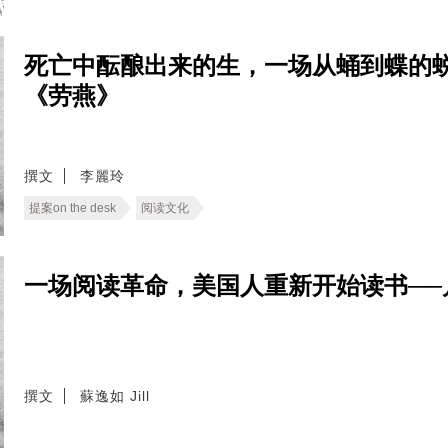
死亡中酝酿出来的生，一场从蛹到蝶的
《劳燕》
撰文
李麗玲
提案on the desk
阅读文化
一场阅读革命，美国人重新开始读书──
撰文
蘇逸如 Jill