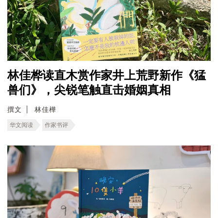
林佳桦读直木赏作家井上荒野新作《猛
兽们》，尖锐笔触直击婚姻真相
撰文
林佳樺
华文阅读
作家书评