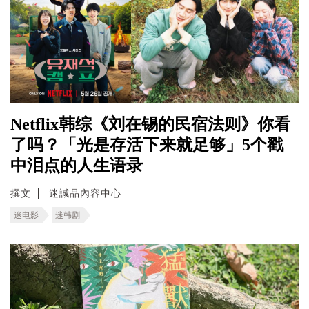
Netflix韩综《刘在锡的民宿法则》你看
了吗？「光是存活下来就足够」5个戳
中泪点的人生语录
撰文
迷誠品內容中心
迷电影
迷韩剧