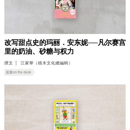
改写甜点史的玛丽．安东妮──凡尔赛宫
里的奶油、砂糖与权力
撰文
江家華（積木文化總編輯）
提案on the desk