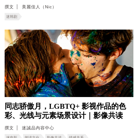
撰文
美麗佳人（Nic）
迷韩剧
同志骄傲月，LGBTQ+ 影视作品的色
彩、光线与元素场景设计｜影像共读
撰文
迷誠品內容中心
迷电影
阅读文化
影像共读
情感关系