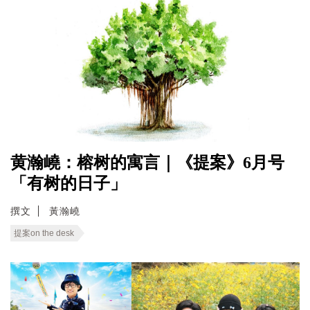
黄瀚嶢：榕树的寓言｜《提案》6月号
「有树的日子」
撰文
黃瀚嶢
提案on the desk