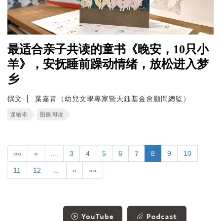
最适合亲子共读的童书《晚安，10只小
羊》，安抚睡前躁动情绪，放松进入梦
乡
撰文
葉嘉青（幼兒文學專家暨天鈺基金會顧問總監）
迷繪本
图像阅读
««
«
…
3
4
5
6
7
8
9
10
11
12
…
»
»»