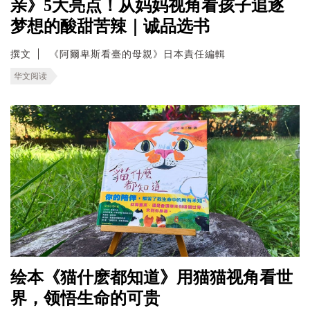
亲》5大亮点！从妈妈视角看孩子追逐
梦想的酸甜苦辣｜诚品选书
撰文
《阿爾卑斯看臺的母親》日本責任編輯
华文阅读
绘本《猫什麽都知道》用猫猫视角看世
界，领悟生命的可贵