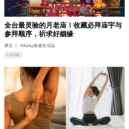
全台最灵验的月老庙！收藏必拜庙宇与
参拜顺序，祈求好姻缘
撰文
KKday旅遊生活誌
人文社科