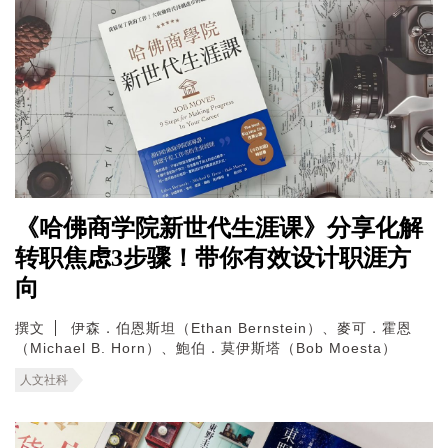
《哈佛商学院新世代生涯课》分享化解
转职焦虑3步骤！带你有效设计职涯方
向
撰文
伊森．伯恩斯坦（Ethan Bernstein）、麥可．霍恩
（Michael B. Horn）、鮑伯．莫伊斯塔（Bob Moesta）
人文社科