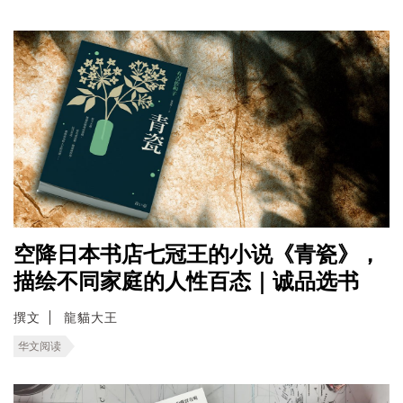
空降日本书店七冠王的小说《青瓷》，
描绘不同家庭的人性百态｜诚品选书
撰文
龍貓大王
华文阅读