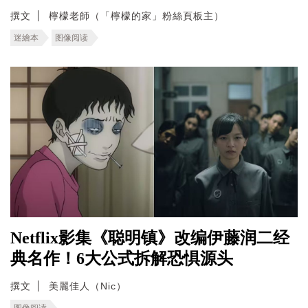
撰文
檸檬老師（「檸檬的家」粉絲頁板主）
迷繪本
图像阅读
Netflix影集《聪明镇》改编伊藤润二经
典名作！6大公式拆解恐惧源头
撰文
美麗佳人（Nic）
图像阅读