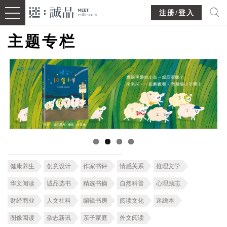
注册/登入
主题专栏
健康养生
创意设计
作家书评
情感关系
推理文学
华文阅读
诚品选书
精选书摘
自然科普
心理励志
财经商业
人文社科
编辑书房
阅读文化
迷繪本
图像阅读
杂志新讯
亲子家庭
外文阅读