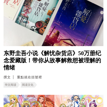
东野圭吾小说《解忧杂货店》50万册纪
念爱藏版！带你从故事解救想被理解的
情绪
撰文
重點就在括號裡
华文阅读
阅读文化