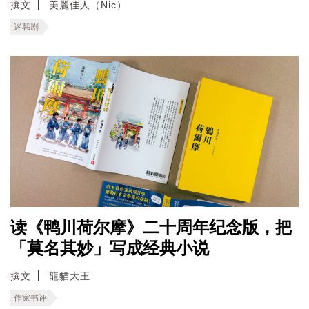
撰文
美麗佳人（Nic）
迷韩剧
读《鸭川荷尔摩》二十周年纪念版，把
「莫名其妙」写成经典小说
撰文
龍貓大王
作家书评