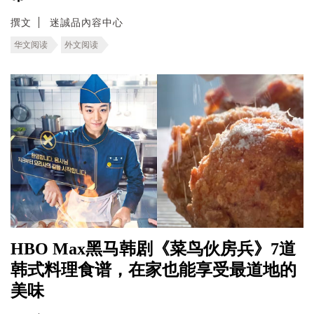
撰文
迷誠品內容中心
华文阅读
外文阅读
HBO Max黑马韩剧《菜鸟伙房兵》7道
韩式料理食谱，在家也能享受最道地的
美味