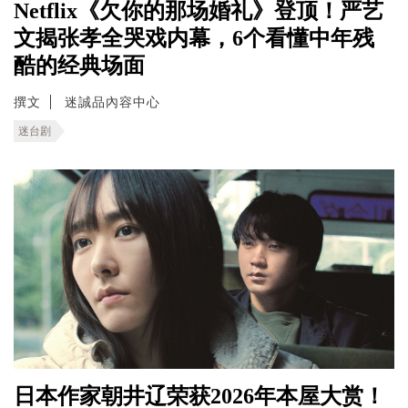
Netflix《欠你的那场婚礼》登顶！严艺
文揭张孝全哭戏内幕，6个看懂中年残
酷的经典场面
撰文
迷誠品內容中心
迷台剧
日本作家朝井辽荣获2026年本屋大赏！