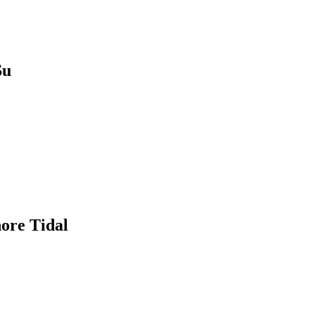
u
e Tidal