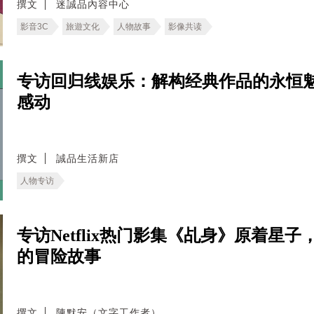
撰文
迷誠品內容中心
影音3C
旅遊文化
人物故事
影像共读
专访回归线娱乐：解构经典作品的永恒
感动
撰文
誠品生活新店
人物专访
专访Netflix热门影集《乩身》原着
的冒险故事
撰文
陳默安（文字工作者）