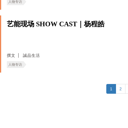
人物专访
艺能现场 SHOW CAST｜杨程皓
撰文
誠品生活
人物专访
1
2