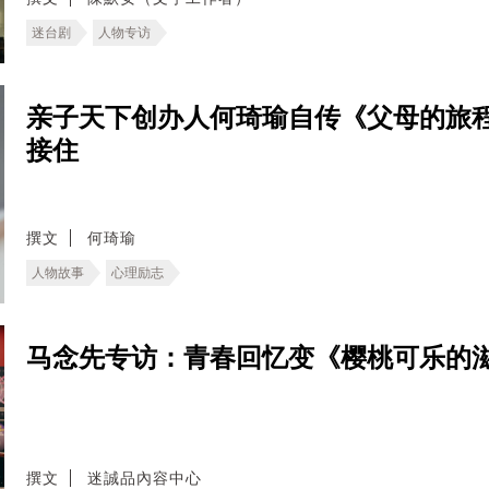
迷台剧
人物专访
亲子天下创办人何琦瑜自传《父母的旅
接住
撰文
何琦瑜
人物故事
心理励志
马念先专访：青春回忆变《樱桃可乐的
撰文
迷誠品內容中心