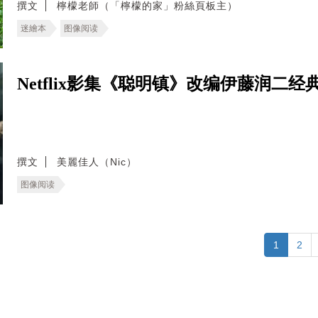
撰文
檸檬老師（「檸檬的家」粉絲頁板主）
迷繪本
图像阅读
Netflix影集《聪明镇》改编伊藤润二
撰文
美麗佳人（Nic）
图像阅读
1
2