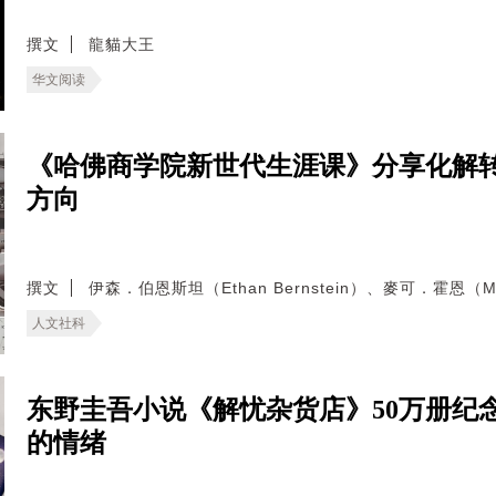
撰文
龍貓大王
华文阅读
《哈佛商学院新世代生涯课》分享化解
方向
撰文
伊森．伯恩斯坦（Ethan Bernstein）、麥可．霍恩（Mic
人文社科
东野圭吾小说《解忧杂货店》50万册纪
的情绪