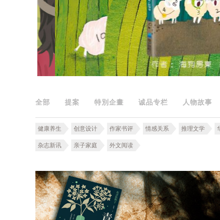
全部
提案
特別企畫
诚品专栏
人物故事
健康养生
创意设计
作家书评
情感关系
推理文学
杂志新讯
亲子家庭
外文阅读