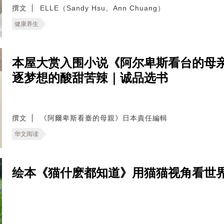
撰文
ELLE（Sandy Hsu、Ann Chuang）
健康养生
本屋大赏入围小说《阿尔卑斯看台的母
逐梦想的酸甜苦辣｜诚品选书
撰文
《阿爾卑斯看臺的母親》日本責任編輯
华文阅读
绘本《猫什麽都知道》用猫猫视角看世