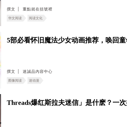
撰文
重點就在括號裡
华文阅读
阅读文化
5部必看怀旧魔法少女动画推荐，唤回童
撰文
迷誠品內容中心
图像阅读
迷动漫
Threads爆红斯拉夫迷信」是什麽？