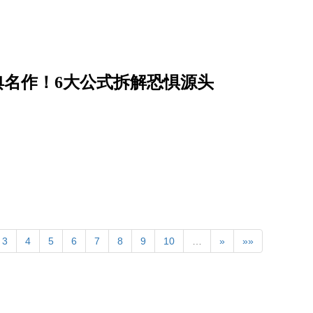
经典名作！6大公式拆解恐惧源头
3
4
5
6
7
8
9
10
…
»
»»