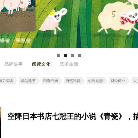
品牌故事
阅读文化
艺术生活
华文阅读
诚品选书
精选书摘
自然科普
心理励志
财经商业
人
空降日本书店七冠王的小说《青瓷》，