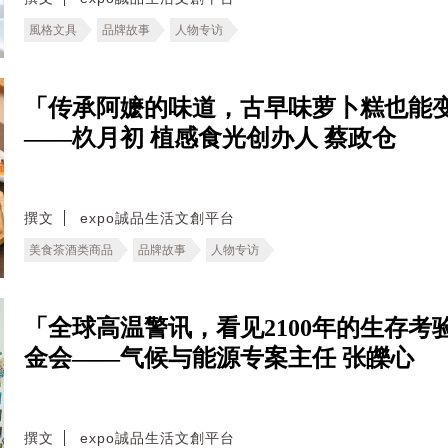
風格文具
品牌故事
人物专访
「传承阿嬷的味道，古早味萝卜糕也能
——杦月初 植感食光创办人 蔡政仓
撰文
expo誠品生活文創平台
美食茶酒类商品
品牌故事
人物专访
「全球高温警讯，看见2100年的生存考验。
金会——气候与能源专案主任 张皪心
撰文
expo誠品生活文創平台