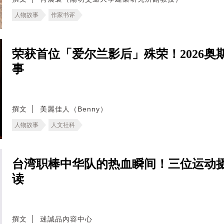
人物故事
作家书评
荣获首位「爱尔兰影后」殊荣！2026奥
事
撰文
美麗佳人（Benny）
人物故事
人文社科
台湾职棒中华队的热血瞬间！三位运动
读
撰文
迷誠品內容中心