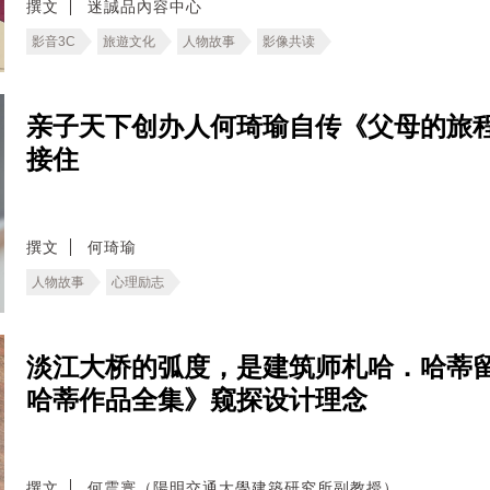
撰文
迷誠品內容中心
影音3C
旅遊文化
人物故事
影像共读
亲子天下创办人何琦瑜自传《父母的旅
接住
撰文
何琦瑜
人物故事
心理励志
淡江大桥的弧度，是建筑师札哈．哈蒂
哈蒂作品全集》窥探设计理念
撰文
何震寰（陽明交通大學建築研究所副教授）