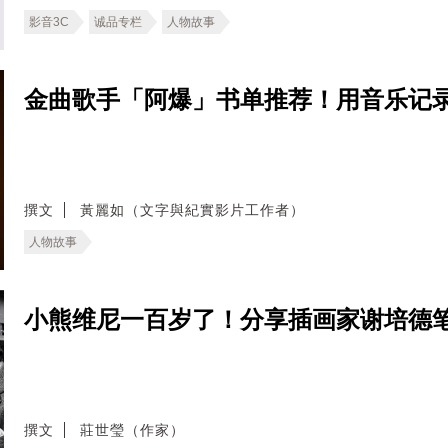
影音3C
诚品专栏
人物故事
金曲歌手「阿爆」书单推荐！用音乐记
撰文
黃麗如（文字與紀實影片工作者）
人物故事
小熊维尼一百岁了！分享插画家谢培德
撰文
莊世瑩（作家）