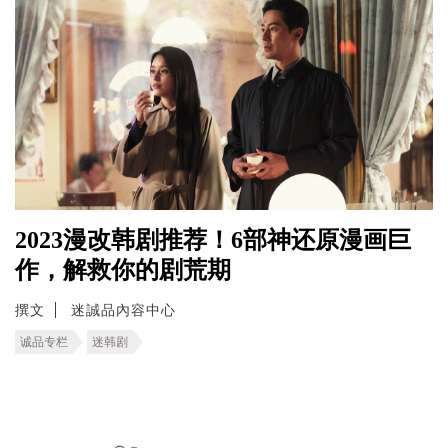
2023漫改韩剧推荐！6部神还原漫画巨
作，解救你的剧荒期
撰文
迷誠品內容中心
诚品专栏
迷韩剧