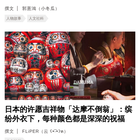
撰文
郭憲鴻（小冬瓜）
人物故事
人文社科
日本的许愿吉祥物「达摩不倒翁」：缤
纷外衣下，每种颜色都是深深的祝福
撰文
FLiPER（云 ʕ•͡-•ʔฅ）