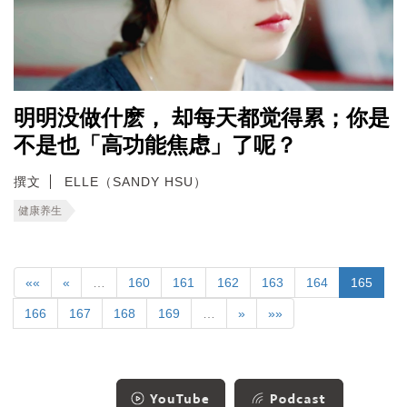
明明没做什麽， 却每天都觉得累；你是
不是也「高功能焦虑」了呢？
撰文
ELLE（SANDY HSU）
健康养生
««
«
…
160
161
162
163
164
165
166
167
168
169
…
»
»»