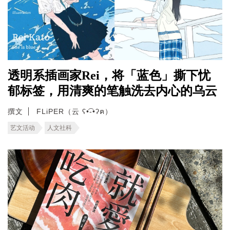
透明系插画家Rei，将「蓝色」撕下忧
郁标签，用清爽的笔触洗去内心的乌云
撰文
FLiPER（云 ʕ•͡-•ʔฅ）
艺文活动
人文社科