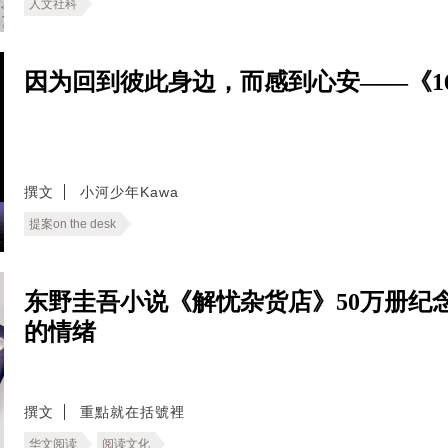
人文社科
因为回到彼此身边，而感到心安——《166
撰文
小河少年Kawa
提案on the desk
东野圭吾小说《解忧杂货店》50万册纪
的情绪
撰文
重點就在括號裡
华文阅读
阅读文化