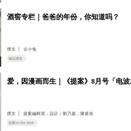
酒窖专栏｜爸爸的年份，你知道吗？
撰文
古小兔
诚品酒窖
爱，因漫画而生｜《提案》8月号「电
撰文
提案編輯室．設計｜劉乃嘉．陳庭佑
提案on the desk