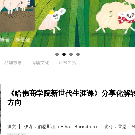
品牌故事
阅读文化
艺术生活
《哈佛商学院新世代生涯课》分享化解
方向
撰文
伊森．伯恩斯坦（Ethan Bernstein）、麥可．霍恩（Mic