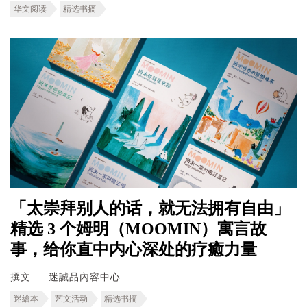
华文阅读
精选书摘
「太崇拜别人的话，就无法拥有自由」
精选 3 个姆明（MOOMIN）寓言故
事，给你直中内心深处的疗癒力量
撰文
迷誠品內容中心
迷繪本
艺文活动
精选书摘