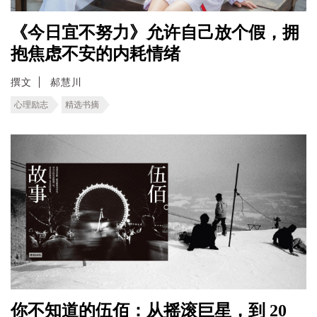
《今日宜不努力》允许自己放个假，拥
抱焦虑不安的内耗情绪
撰文
郝慧川
心理励志
精选书摘
你不知道的伍佰：从摇滚巨星，到 20