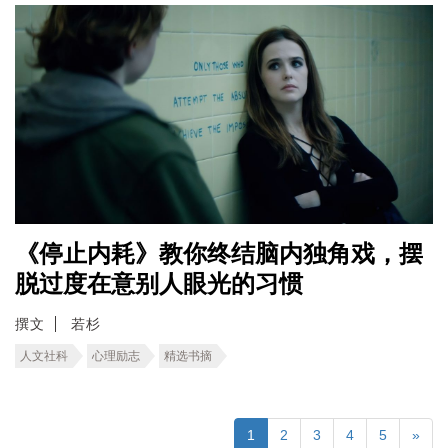
《停止内耗》教你终结脑内独角戏，摆
脱过度在意别人眼光的习惯
撰文
若杉
人文社科
心理励志
精选书摘
1
2
3
4
5
»