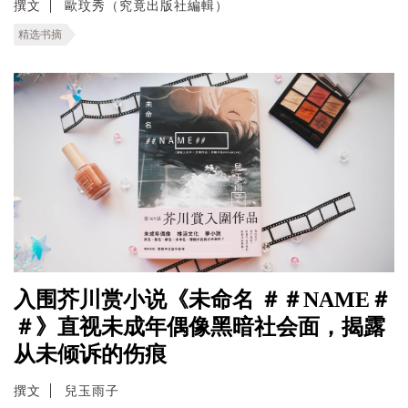
撰文
歐玟秀（究竟出版社編輯）
精选书摘
入围芥川赏小说《未命名 ＃＃NAME＃
＃》直视未成年偶像黑暗社会面，揭露
从未倾诉的伤痕
撰文
兒玉雨子