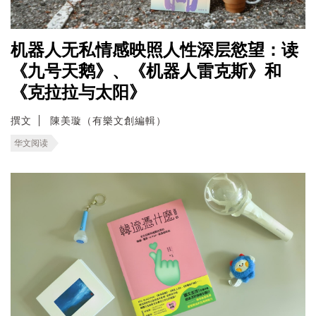
机器人无私情感映照人性深层慾望：读
《九号天鹅》、《机器人雷克斯》和
《克拉拉与太阳》
撰文
陳美璇（有樂文創編輯）
华文阅读