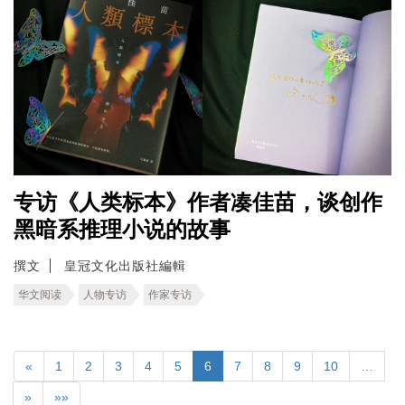
专访《人类标本》作者凑佳苗，谈创作
黑暗系推理小说的故事
撰文
皇冠文化出版社編輯
华文阅读
人物专访
作家专访
«
1
2
3
4
5
6
7
8
9
10
…
»
»»