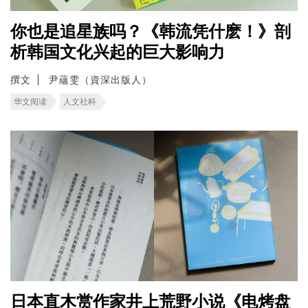
你也是追星族吗？《韩流凭什麽！》剖
析韩国文化兴起的巨大影响力
撰文
尹蘊雯（資深出版人）
华文阅读
人文社科
日本直木赏作家井上荒野小说《电烤盘