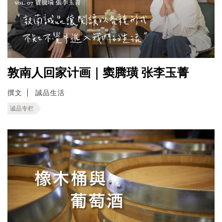
敦南人回家计画｜窦腾璜 张李玉菁
撰文
誠品生活
诚品专栏