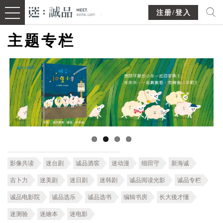
注册/登入
主题专栏
影像共读
迷台剧
诚品酒窖
迷动漫
细田守
新海诚
吉卜力
迷美剧
迷日剧
迷韩剧
诚品阅读光影
诚品专栏
诚品电影院
诚品选乐
诚品选书
编辑书房
长大後才懂
迷测验
迷繪本
迷电影