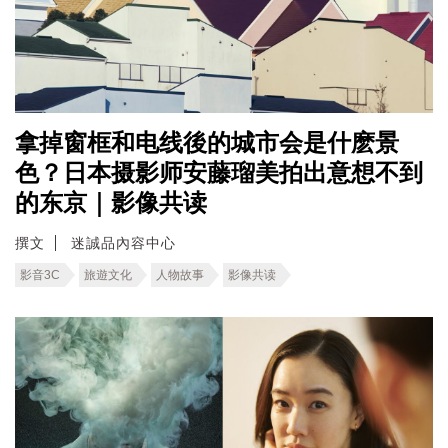
拿掉窗框和电线後的城市会是什麽景
色？日本摄影师安藤瑠美拍出意想不到
的东京｜影像共读
撰文
迷誠品內容中心
影音3C
旅遊文化
人物故事
影像共读