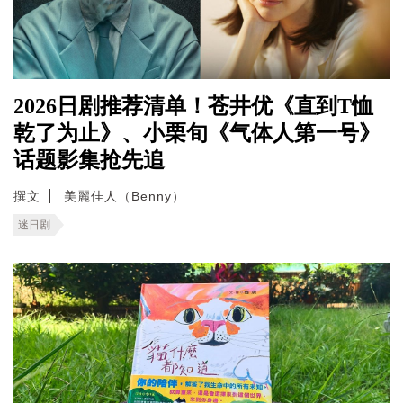
2026日剧推荐清单！苍井优《直到T恤
乾了为止》、小栗旬《气体人第一号》
话题影集抢先追
撰文
美麗佳人（Benny）
迷日剧