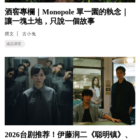
酒窖專欄｜Monopole 單一園的執念｜
讓一塊土地，只說一個故事
撰文
古小兔
诚品酒窖
2026台剧推荐！伊藤润二《聪明镇》、