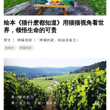
绘本《猫什麽都知道》用猫猫视角看世
界，领悟生命的可贵
撰文
檸檬老師（「檸檬的家」粉絲頁板主）
迷繪本
图像阅读