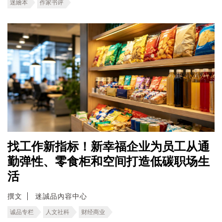
迷繪本
作家书评
找工作新指标！新幸福企业为员工从通
勤弹性、零食柜和空间打造低碳职场生
活
撰文
迷誠品內容中心
诚品专栏
人文社科
财经商业