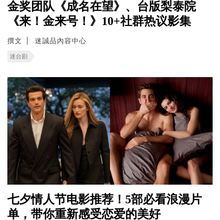
金奖团队《成名在望》、台版梨泰院
《来！金来号！》10+社群热议影集
撰文
迷誠品內容中心
迷台剧
七夕情人节电影推荐！5部必看浪漫片
单，带你重新感受恋爱的美好