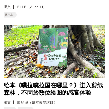
撰文
ELLE（Alice Li）
迷电影
绘本《噗拉噗拉国在哪里？》进入剪纸
森林，不同於数位绘图的感官体验
撰文
歐玲瀞（繪本教學講師）