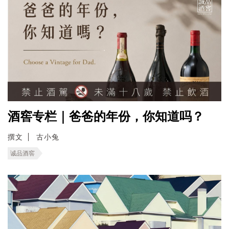
酒窖专栏｜爸爸的年份，你知道吗？
撰文
古小兔
诚品酒窖