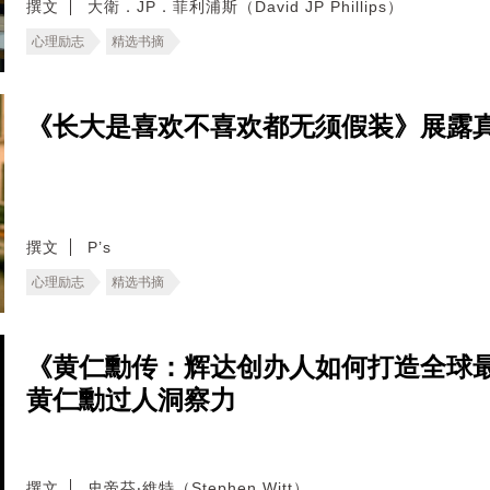
撰文
大衛．JP．菲利浦斯（David JP Phillips）
心理励志
精选书摘
《长大是喜欢不喜欢都无须假装》展露
撰文
P’s
心理励志
精选书摘
《黄仁勳传：辉达创办人如何打造全球
黄仁勳过人洞察力
撰文
史帝芬‧維特（Stephen Witt）