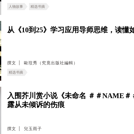
人物故事
精选书摘
从《10到25》学习应用导师思维，读懂
撰文
歐玟秀（究竟出版社編輯）
精选书摘
入围芥川赏小说《未命名 ＃＃NAME
露从未倾诉的伤痕
撰文
兒玉雨子