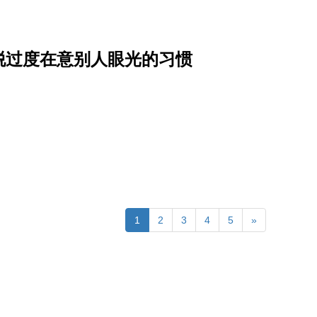
脱过度在意别人眼光的习惯
1
2
3
4
5
»