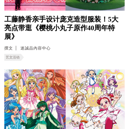
工藤静香亲手设计庞克造型服装！5大
亮点带逛《樱桃小丸子原作40周年特
展》
撰文
迷誠品內容中心
艺文活动