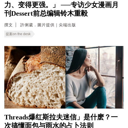
力、变得更强。」 ──专访少女漫画月
刊Dessert前总编辑铃木重毅
撰文
許俐葳．圖片提供｜尖端出版
提案on the desk
Threads爆红斯拉夫迷信」是什麽？一
次搞懂面包与雨水的占卜法则