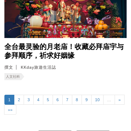
全台最灵验的月老庙！收藏必拜庙宇与
参拜顺序，祈求好姻缘
撰文
KKday旅遊生活誌
人文社科
1
2
3
4
5
6
7
8
9
10
…
»
»»