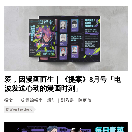
爱，因漫画而生｜《提案》8月号「电
波发送心动的漫画时刻」
撰文
提案編輯室．設計｜劉乃嘉．陳庭佑
提案on the desk