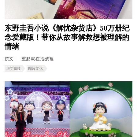
东野圭吾小说《解忧杂货店》50万册纪
念爱藏版！带你从故事解救想被理解的
情绪
撰文
重點就在括號裡
华文阅读
阅读文化