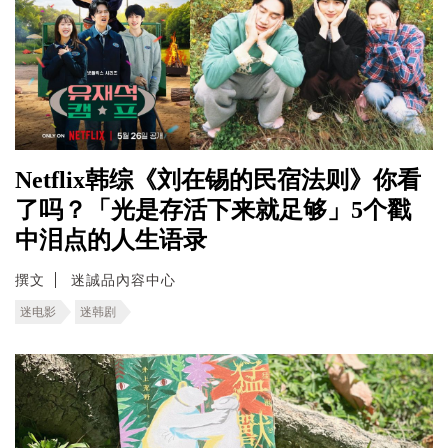
Netflix韩综《刘在锡的民宿法则》你看
了吗？「光是存活下来就足够」5个戳
中泪点的人生语录
撰文
迷誠品內容中心
迷电影
迷韩剧