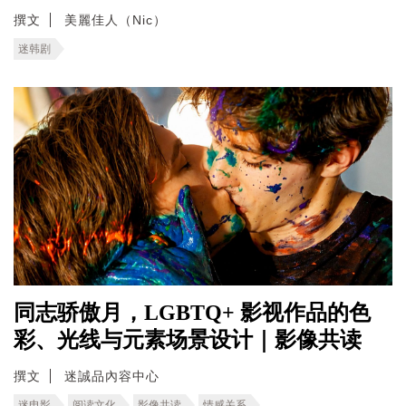
撰文
美麗佳人（Nic）
迷韩剧
同志骄傲月，LGBTQ+ 影视作品的色
彩、光线与元素场景设计｜影像共读
撰文
迷誠品內容中心
迷电影
阅读文化
影像共读
情感关系