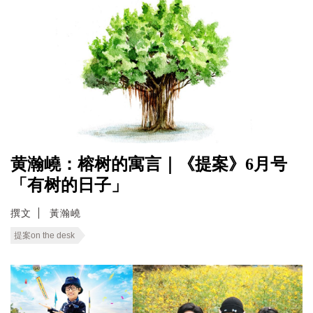
黄瀚嶢：榕树的寓言｜《提案》6月号
「有树的日子」
撰文
黃瀚嶢
提案on the desk