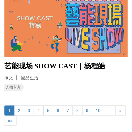
艺能现场 SHOW CAST｜杨程皓
撰文
誠品生活
人物专访
1
2
3
4
5
6
7
8
9
10
…
»
»»