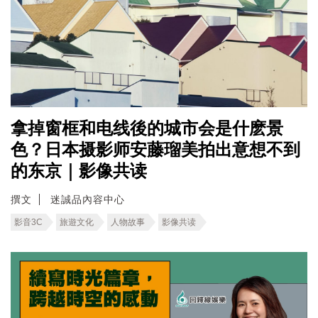
拿掉窗框和电线後的城市会是什麽景
色？日本摄影师安藤瑠美拍出意想不到
的东京｜影像共读
撰文
迷誠品內容中心
影音3C
旅遊文化
人物故事
影像共读