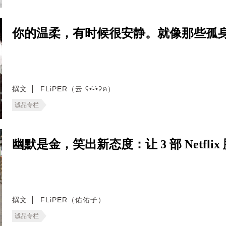
你的温柔，有时候很安静。就像那些孤
撰文
FLiPER（云 ʕ•͡-•ʔฅ）
诚品专栏
幽默是金，笑出新态度：让 3 部 Netf
撰文
FLiPER（佑佑子）
诚品专栏