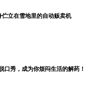
身伫立在雪地里的自动贩卖机
lix 脱口秀，成为你烦闷生活的解药！