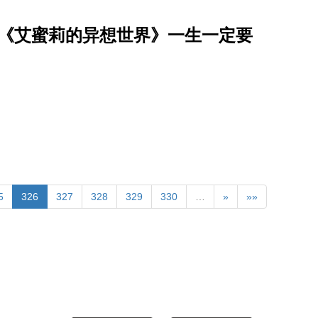
、《艾蜜莉的异想世界》一生一定要
5
326
327
328
329
330
…
»
»»