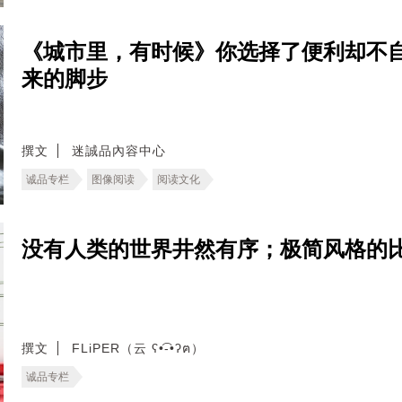
《城市里，有时候》你选择了便利却不
来的脚步
撰文
迷誠品內容中心
诚品专栏
图像阅读
阅读文化
没有人类的世界井然有序；极简风格的比利时街头
撰文
FLiPER（云 ʕ•͡-•ʔฅ）
诚品专栏