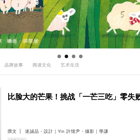
品牌故事
阅读文化
艺术生活
比脸大的芒果！挑战「一芒三吃」零失败
撰文
迷誠品・設計｜Yin 許憶尹・攝影｜學謙