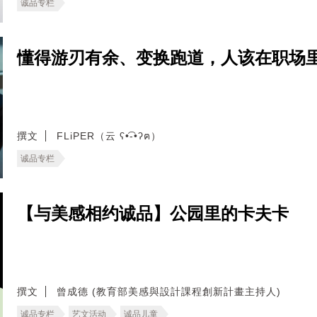
诚品专栏
懂得游刃有余、变换跑道，人该在职场
撰文
FLiPER（云 ʕ•͡-•ʔฅ）
诚品专栏
【与美感相约诚品】公园里的卡夫卡
撰文
曾成德 (教育部美感與設計課程創新計畫主持人)
诚品专栏
艺文活动
诚品儿童