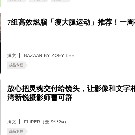
7组高效燃脂「瘦大腿运动」推荐！一
撰文
BAZAAR BY ZOEY LEE
诚品专栏
放心把灵魂交付给镜头，让影像和文字相
湾新锐摄影师曹可群
撰文
FLiPER（云 ʕ•͡-•ʔฅ）
诚品专栏