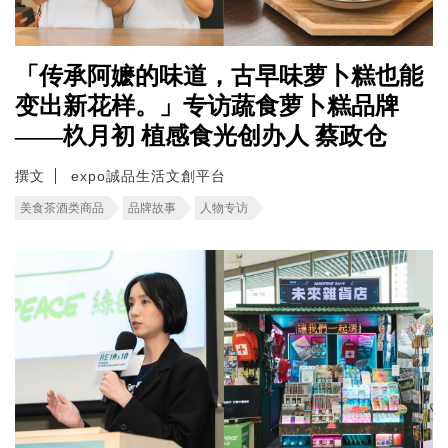
「传承阿嬷的味道，古早味萝卜糕也能
变出新花样。」专访蔬食萝卜糕品牌
——杦月初 植感食光创办人 蔡政仓
撰文
expo誠品生活文創平台
美食茶酒类商品
品牌故事
人物专访