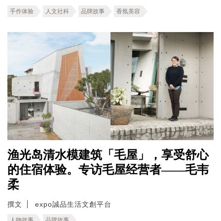
手作体验
人文社科
品牌故事
香氛美容
渔光岛清水模建筑「毛屋」，享受舒心
的住宿体验。专访毛屋经营者——毛韦
柔
撰文
expo誠品生活文創平台
人物故事
品牌故事