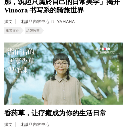
廓，筑起只属於自己的日常美学」揭开
Vinoora 书写系的骑旅世界
撰文
迷誠品內容中心 ft. YAMAHA
旅遊文化
品牌故事
香药草，让疗癒成为你的生活日常
撰文
迷誠品內容中心