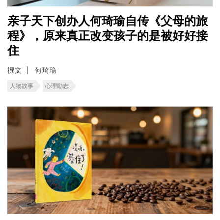
亲子天下创办人何琦瑜自传《父母的旅
程》，原来真正改变孩子的是被好好接
住
撰文
何琦瑜
人物故事
心理励志