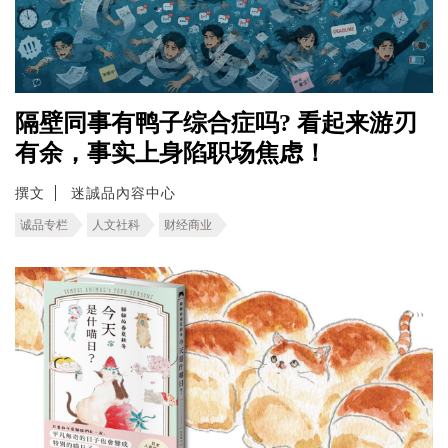
隔壁同事有鸭子综合症吗? 看起来游刃
有余，事实上身陷职场焦虑！
撰文
迷誠品內容中心
诚品专栏
人文社科
财经商业