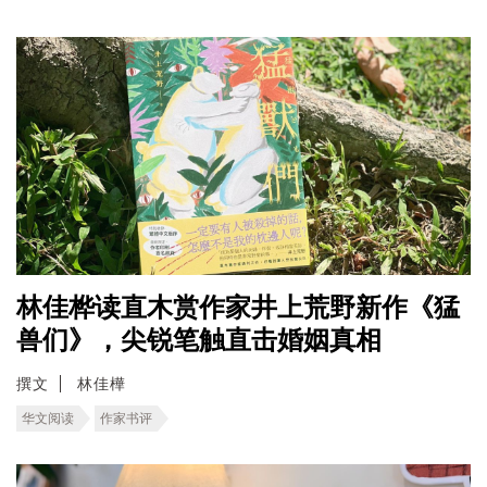
林佳桦读直木赏作家井上荒野新作《猛
兽们》，尖锐笔触直击婚姻真相
撰文
林佳樺
华文阅读
作家书评