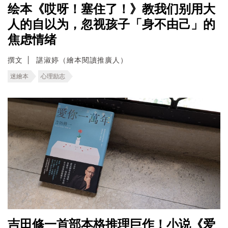
绘本《哎呀！塞住了！》教我们别用大
人的自以为，忽视孩子「身不由己」的
焦虑情绪
撰文
諶淑婷（繪本閱讀推廣人）
迷繪本
心理励志
吉田修一首部本格推理巨作！小说《爱