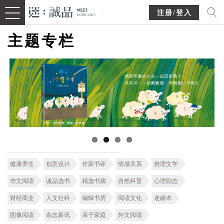
注册/登入
主题专栏
健康养生
创意设计
作家书评
情感关系
推理文学
华文阅读
诚品选书
精选书摘
自然科普
心理励志
财经商业
人文社科
编辑书房
阅读文化
迷繪本
图像阅读
杂志新讯
亲子家庭
外文阅读