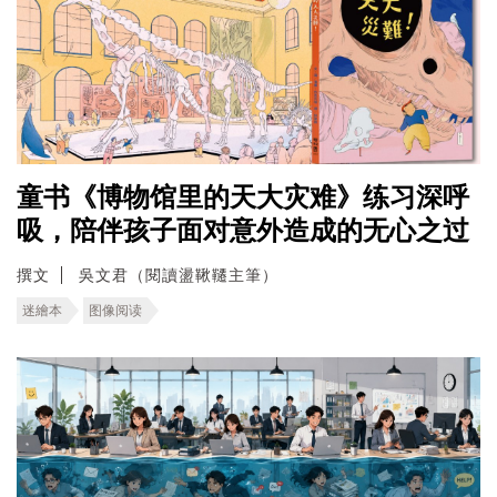
童书《博物馆里的天大灾难》练习深呼
吸，陪伴孩子面对意外造成的无心之过
撰文
吳文君（閱讀盪鞦韆主筆）
迷繪本
图像阅读