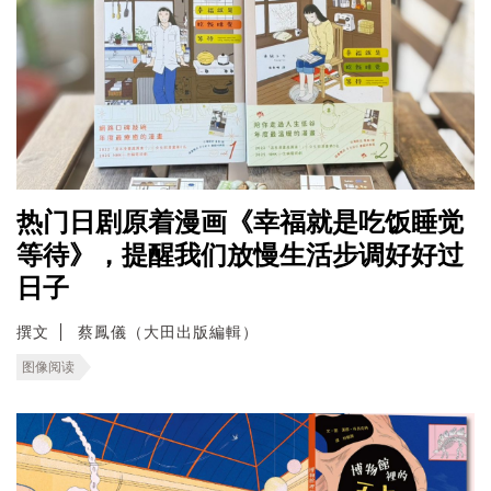
热门日剧原着漫画《幸福就是吃饭睡觉
等待》，提醒我们放慢生活步调好好过
日子
撰文
蔡鳳儀（大田出版編輯）
图像阅读