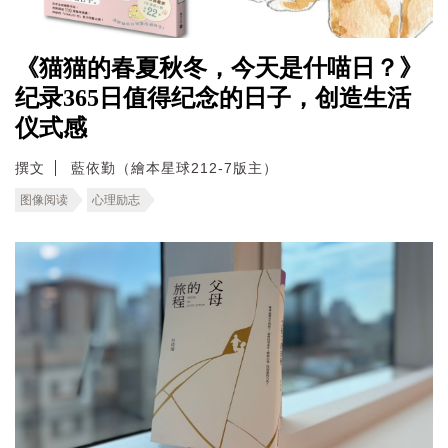
《猫猫的春夏秋冬，今天是什喵日？》
纪录365日值得纪念的日子，创造生活
仪式感
撰文
藍依勤（繪本星球212-7版主）
图像阅读
心理励志