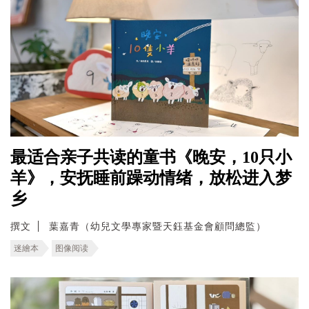
最适合亲子共读的童书《晚安，10只小
羊》，安抚睡前躁动情绪，放松进入梦
乡
撰文
葉嘉青（幼兒文學專家暨天鈺基金會顧問總監）
迷繪本
图像阅读