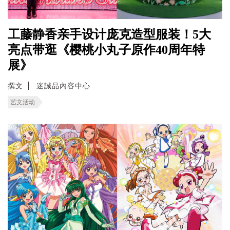
工藤静香亲手设计庞克造型服装！5大
亮点带逛《樱桃小丸子原作40周年特
展》
撰文
迷誠品內容中心
艺文活动