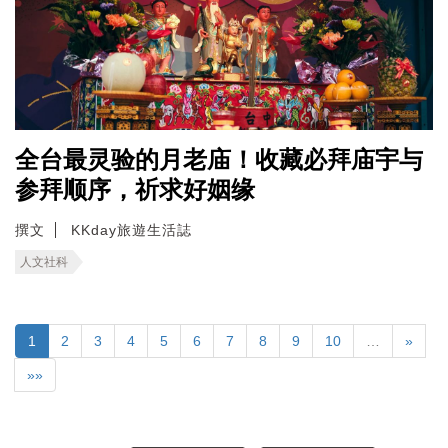
全台最灵验的月老庙！收藏必拜庙宇与
参拜顺序，祈求好姻缘
撰文
KKday旅遊生活誌
人文社科
1
2
3
4
5
6
7
8
9
10
…
»
»»