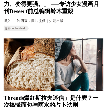
力、变得更强。」 ──专访少女漫画月
刊Dessert前总编辑铃木重毅
撰文
許俐葳．圖片提供｜尖端出版
提案on the desk
Threads爆红斯拉夫迷信」是什麽？一
次搞懂面包与雨水的占卜法则