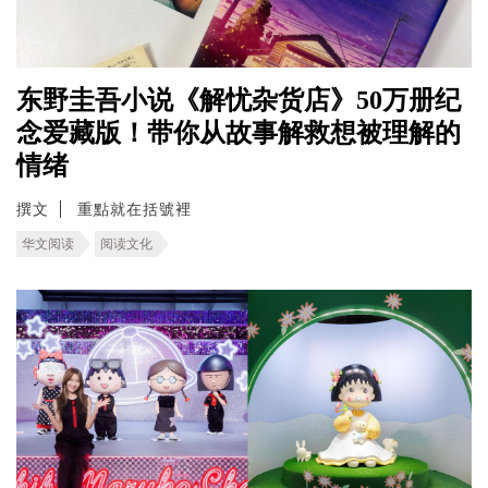
东野圭吾小说《解忧杂货店》50万册纪
念爱藏版！带你从故事解救想被理解的
情绪
撰文
重點就在括號裡
华文阅读
阅读文化