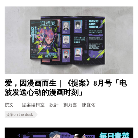
爱，因漫画而生｜《提案》8月号「电
波发送心动的漫画时刻」
撰文
提案編輯室．設計｜劉乃嘉．陳庭佑
提案on the desk