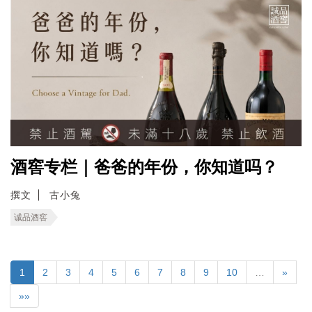
酒窖专栏｜爸爸的年份，你知道吗？
撰文
古小兔
诚品酒窖
1
2
3
4
5
6
7
8
9
10
…
»
»»