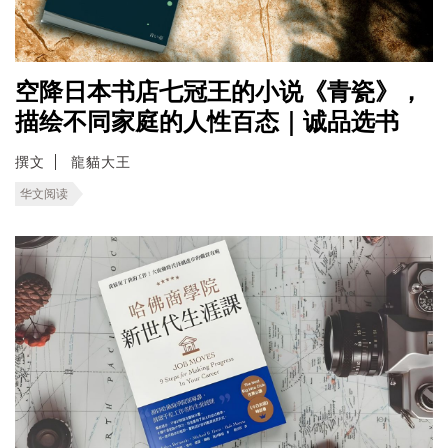
空降日本书店七冠王的小说《青瓷》，
描绘不同家庭的人性百态｜诚品选书
撰文
龍貓大王
华文阅读