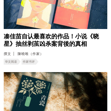
凑佳苗自认最喜欢的作品！小说《晓
星》抽丝剥茧凶杀案背後的真相
撰文
陳曉唯（作家）
华文阅读
作家书评