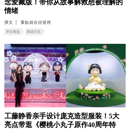
念爱藏版！带你从故事解救想被理解的
情绪
撰文
重點就在括號裡
华文阅读
阅读文化
工藤静香亲手设计庞克造型服装！5大
亮点带逛《樱桃小丸子原作40周年特