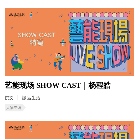
艺能现场 SHOW CAST｜杨程皓
撰文
誠品生活
人物专访