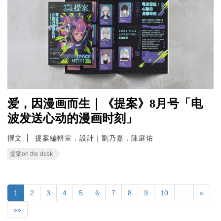
爱，因漫画而生｜《提案》8月号「电
波发送心动的漫画时刻」
撰文
提案編輯室．設計｜劉乃嘉．陳庭佑
提案on the desk
1
2
3
4
5
6
7
8
9
10
…
»
»»