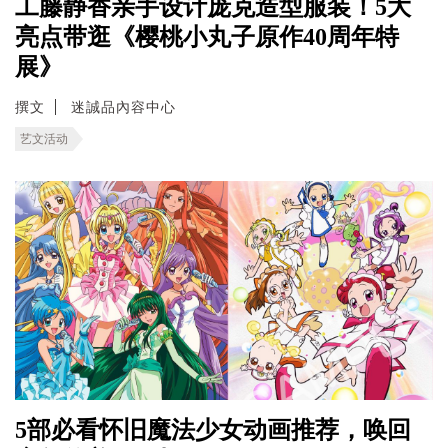
工藤静香亲手设计庞克造型服装！5大
亮点带逛《樱桃小丸子原作40周年特
展》
撰文
迷誠品內容中心
艺文活动
5部必看怀旧魔法少女动画推荐，唤回