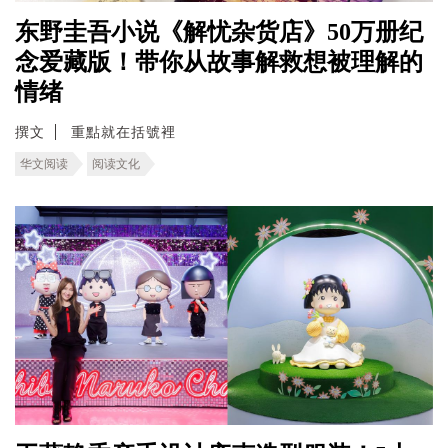
东野圭吾小说《解忧杂货店》50万册纪
念爱藏版！带你从故事解救想被理解的
情绪
撰文
重點就在括號裡
华文阅读
阅读文化