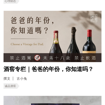
心理励志
酒窖专栏｜爸爸的年份，你知道吗？
撰文
古小兔
诚品酒窖