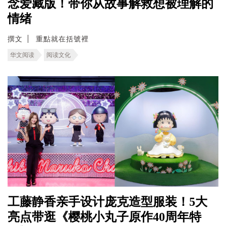
念爱藏版！带你从故事解救想被理解的
情绪
撰文
重點就在括號裡
华文阅读
阅读文化
工藤静香亲手设计庞克造型服装！5大
亮点带逛《樱桃小丸子原作40周年特