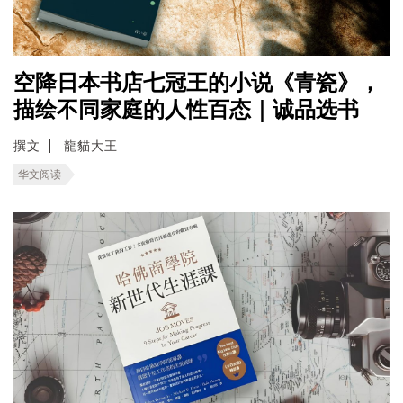
空降日本书店七冠王的小说《青瓷》，
描绘不同家庭的人性百态｜诚品选书
撰文
龍貓大王
华文阅读