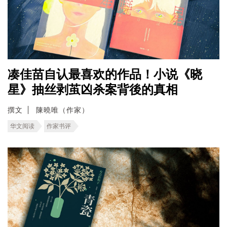
凑佳苗自认最喜欢的作品！小说《晓
星》抽丝剥茧凶杀案背後的真相
撰文
陳曉唯（作家）
华文阅读
作家书评