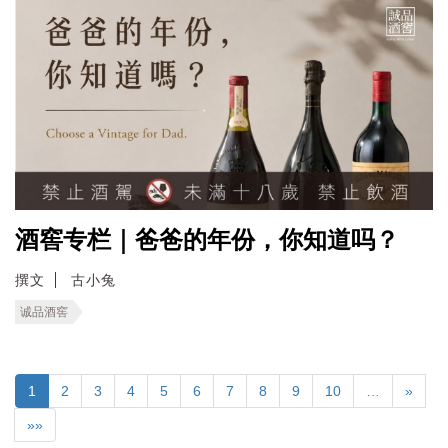
酒窖专栏｜爸爸的年份，你知道吗？
撰文
古小兔
诚品酒窖
1
2
3
4
5
6
7
8
9
10
…
»
»»