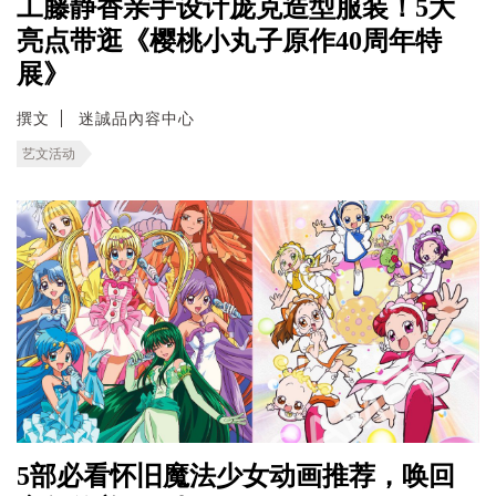
工藤静香亲手设计庞克造型服装！5大
亮点带逛《樱桃小丸子原作40周年特
展》
撰文
迷誠品內容中心
艺文活动
5部必看怀旧魔法少女动画推荐，唤回