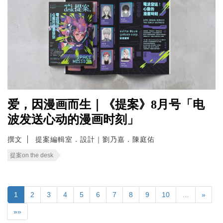
爱，因漫画而生｜《提案》8月号「电
波发送心动的漫画时刻」
撰文
提案編輯室．設計｜劉乃嘉．陳庭佑
提案on the desk
1
2
3
4
5
6
7
8
9
10
…
»
»»