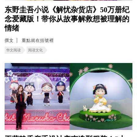
东野圭吾小说《解忧杂货店》50万册纪
念爱藏版！带你从故事解救想被理解的
情绪
撰文
重點就在括號裡
华文阅读
阅读文化