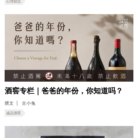
心理励志
酒窖专栏｜爸爸的年份，你知道吗？
撰文
古小兔
诚品酒窖