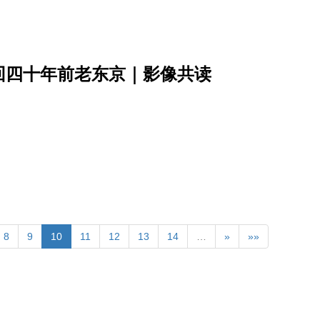
回四十年前老东京｜影像共读
8
9
10
11
12
13
14
…
»
»»