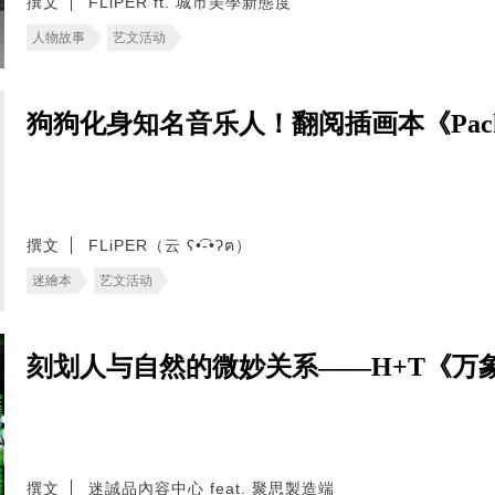
撰文
FLiPER ft. 城市美學新態度
人物故事
艺文活动
狗狗化身知名音乐人！翻阅插画本《Pack 
撰文
FLiPER（云 ʕ•͡-•ʔฅ）
迷繪本
艺文活动
刻划人与自然的微妙关系——H+T《万
撰文
迷誠品內容中心 feat. 聚思製造端