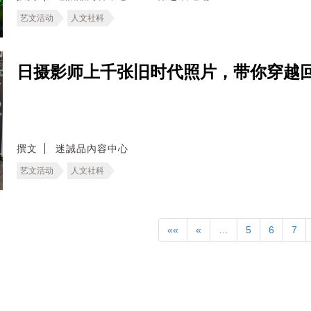
艺文活动
人文社科
日摄影师上千张旧时代照片，带你穿越
撰文
迷誠品內容中心
艺文活动
人文社科
««
«
…
5
6
7