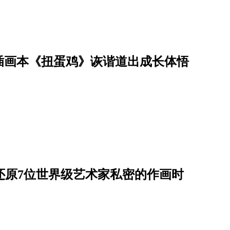
插画本《扭蛋鸡》诙谐道出成长体悟
on还原7位世界级艺术家私密的作画时