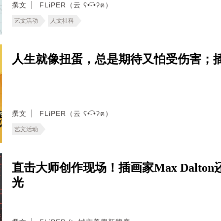
撰文
FLiPER（云 ʕ•͡-•ʔฅ）
艺文活动
人文社科
人生就像扭蛋，总是期待又怕受伤害；
撰文
FLiPER（云 ʕ•͡-•ʔฅ）
艺文活动
直击大师创作现场！插画家Max Dalt
光