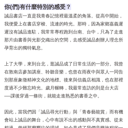
你(們)有什麼特別的感受？
誠品書店一直是我青春記憶裡最溫柔的角落。從高中開始，
我便愛上在書店穿梭、流連的時光。那時，因為家鄉嘉義遲
遲沒有誠品進駐，我常常專程跑到台南、台中，只為了走進
那片由書香與光影交織出的空間，去感受誠品創辦人理念所
孕育出的獨特氣息。
上了大學，來到台北，逛誠品成了日常生活的一部分。我曾
在敦南店參加講座、聆聽音樂，也曾在雨夜中與眾人一同告
別那座象徵精神文化的地標。後來與信義店相識，也在那裡
度過不少難忘時光。歲月輾轉，我最常造訪的則是台大店
──課後穿過一條街，就能走進熟悉的書香之中。
因此，當我們因「誠品尋光行動」與「青春藝能賞」而有機
會站上誠品的舞台，心中有說不出的感動與不真實感。從未
想過，曾經那麼嚮往的場域，如今竟成了我們音樂旅程的一