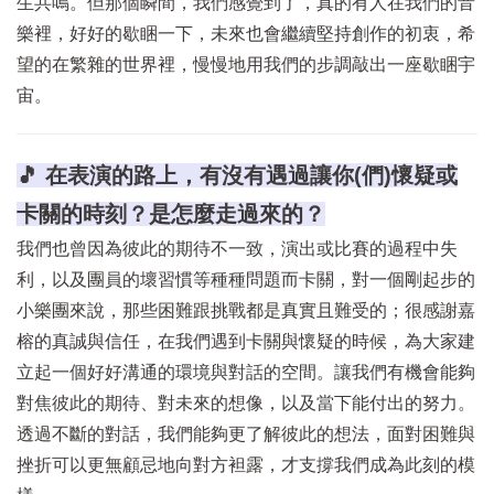
生共鳴。但那個瞬間，我們感覺到了，真的有人在我們的音
樂裡，好好的歇睏一下，未來也會繼續堅持創作的初衷，希
望的在繁雜的世界裡，慢慢地用我們的步調敲出一座歇睏宇
宙。
🎵 在表演的路上，有沒有遇過讓你(們)懷疑或
卡關的時刻？是怎麼走過來的？
我們也曾因為彼此的期待不一致，演出或比賽的過程中失
利，以及團員的壞習慣等種種問題而卡關，對一個剛起步的
小樂團來說，那些困難跟挑戰都是真實且難受的；很感謝嘉
榕的真誠與信任，在我們遇到卡關與懷疑的時候，為大家建
立起一個好好溝通的環境與對話的空間。讓我們有機會能夠
對焦彼此的期待、對未來的想像，以及當下能付出的努力。
透過不斷的對話，我們能夠更了解彼此的想法，面對困難與
挫折可以更無顧忌地向對方袒露，才支撐我們成為此刻的模