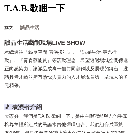
T.A.B.歇睏一下
誠品生活
撰文
誠品生活藝能現場LIVE SHOW
承繼過往『藝享空間·表演換宿』、『誠品生活·尋光行
動』、『青春藝能賞』等活動理念，希望透過場域空間傳遞
正向感染力，讓誠品成為一個共同創作以及展現的舞台，邀
請具備才藝並擁有熱忱與實力的人才展現自我，呈現人的多
元精采。
🎵 表演者介紹
大家好，我們是T.A.B. 歇睏一下，是由主唱冠郁與吉他手嘉
榕為主體所組成的民謠木吉他彈唱組合。我們組合成團於
2023年，但是各自開始踏上演出的路途已經要邁入第10年