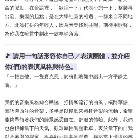
命的脈動。在台語裡，「歇睏一下」代表小憩一下，整裝再
出發。樂團的起點，是在大學社團的相遇；一群來自不同地
方、北漂打拼的年輕人，因為音樂找到共鳴。期待用歌聲，
為你我在喧囂中劃出一處寧靜角落。
🎵 請用一句話形容你自己／表演團體，並介紹
你(們)的表演風格與特色。
「一把吉他、一隻麥克風，於紛亂嘈雜中譜出一方平靜之
隅。」
我們的音樂風格綜合民謠、抒情和流行的曲風，橫跨華語、
臺語與西洋的音樂，多半是以慢歌來襯托音樂的流動，希望
能夠帶領著我們的聽眾感受自在、舒服的體驗。此外，我們
也會根據當下的天氣、觀眾屬性調整歌單，衷於當下的自我
以及參與的觀眾，很喜歡那種共同營造、構築當下環境的感