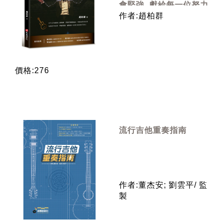
會堅強, 獻給每一位努力
找回自己的人
作者:趙柏群
價格:276
流行吉他重奏指南
作者:董杰安; 劉雲平/ 監
製