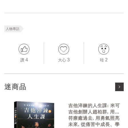
人物專訪
4
3
2
讚
大心
哇
迷商品
吉他淬鍊的人生課: 米可
吉他創辦人趙柏群, 用音
符療癒過去, 用勇氣照亮
未來, 從痛苦中成長、學