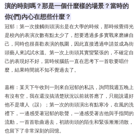
演的時刻嗎？那是一個什麼樣的場景？當時的
你(們)內心在想些什麼？
冠郁：第一次接觸街頭演出是在大學的時候，那時候覺得光
是校內的表演次數有點太少了，想要透過多多實戰來磨練自
己，同時也很喜歡表演的氛圍，因此直接透過申請並成為街
頭藝人來試試水溫。第一次上街頭其實蠻緊張的，不確定自
己的表現好不好，當時候腦筋一直在思考下一首歌要唱什
麼，結果時間就不知不覺過去了。
嘉榕：某天下午收到一則來自冠郁的私訊，詢問我週五晚上
有沒有空，我在還沒搞清楚狀況以前就答應了，只能說還好
他不是壞人（誤）；第一次的街頭演出有點寒冷，在風的洗
禮下，一邊感受著冠郁的歌聲，一邊感受著吉他與手指間的
流動，一首首歌曲過去，初踏街頭的陌生和緊張漸漸消散，
也留下了非常深刻的回憶。