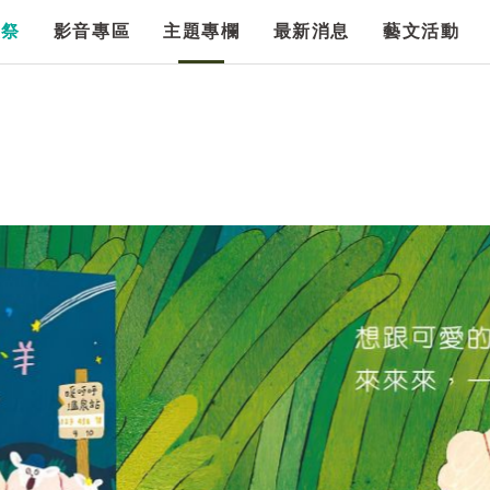
漫祭
影音專區
主題專欄
最新消息
藝文活動