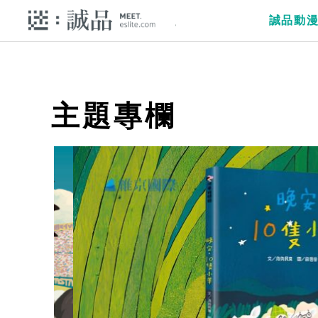
誠品動
主題專欄