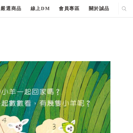
嚴選商品
線上DM
會員專區
關於誠品