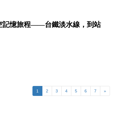
時空記憶旅程――台鐵淡水線，到站
1
2
3
4
5
6
7
»