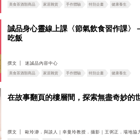
美食茶酒類商品
家居雜貨
手作體驗
特別企畫
健康養生
誠品身心靈線上課〈節氣飲食習作課〉
吃飯
撰文
迷誠品內容中心
美食茶酒類商品
家居雜貨
手作體驗
特別企畫
健康養生
在故事翻頁的樓層間，探索無盡奇妙的
撰文
歐玲瀞．與談人｜幸曼玲教授．攝影｜王弼正．場地協