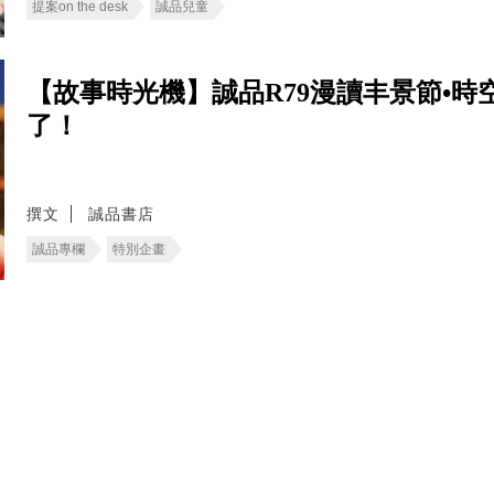
提案on the desk
誠品兒童
【故事時光機】誠品R79漫讀丰景節•
了！
撰文
誠品書店
誠品專欄
特別企畫