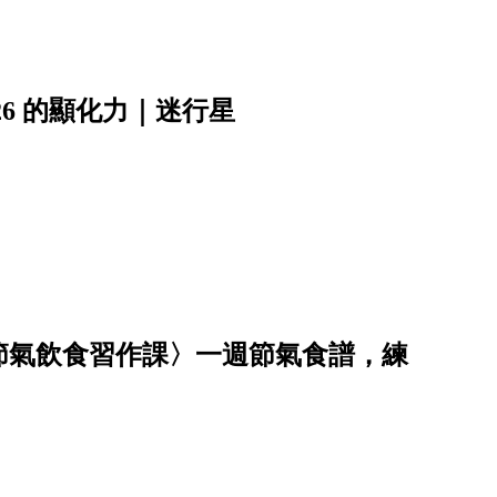
6 的顯化力｜迷行星
節氣飲食習作課〉一週節氣食譜，練