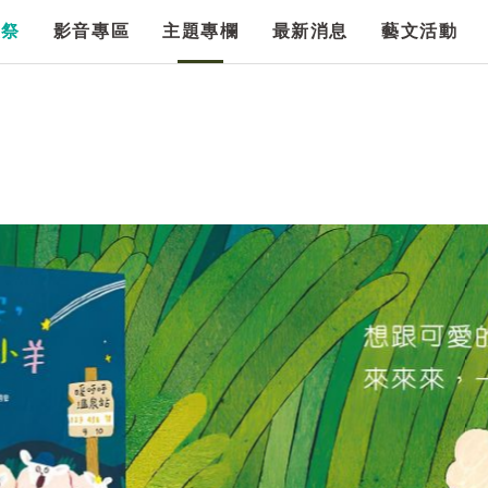
漫祭
影音專區
主題專欄
最新消息
藝文活動