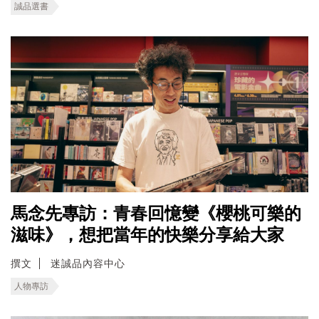
誠品選書
馬念先專訪：青春回憶變《櫻桃可樂的
滋味》，想把當年的快樂分享給大家
撰文
迷誠品內容中心
人物專訪