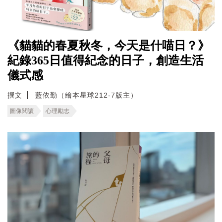
《貓貓的春夏秋冬，今天是什喵日？》
紀錄365日值得紀念的日子，創造生活
儀式感
撰文
藍依勤（繪本星球212-7版主）
圖像閱讀
心理勵志