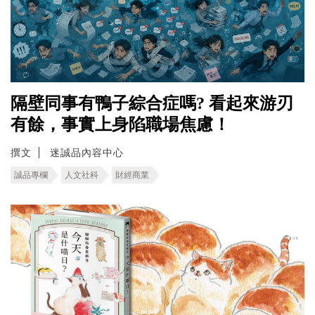
隔壁同事有鴨子綜合症嗎? 看起來游刃
有餘，事實上身陷職場焦慮！
撰文
迷誠品內容中心
誠品專欄
人文社科
財經商業