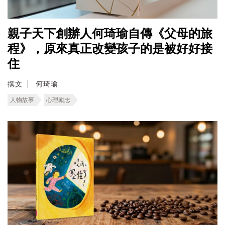
親子天下創辦人何琦瑜自傳《父母的旅
程》，原來真正改變孩子的是被好好接
住
撰文
何琦瑜
人物故事
心理勵志