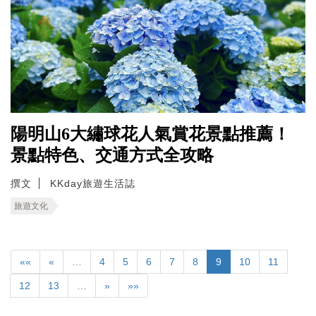
陽明山6大繡球花人氣賞花景點推薦！
景點特色、交通方式全攻略
撰文
KKday旅遊生活誌
旅遊文化
««
«
…
4
5
6
7
8
9
10
11
12
13
…
»
»»