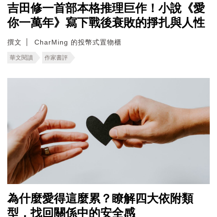
吉田修一首部本格推理巨作！小說《愛
你一萬年》寫下戰後衰敗的掙扎與人性
撰文
CharMing 的投幣式置物櫃
華文閱讀
作家書評
為什麼愛得這麼累？瞭解四大依附類
型，找回關係中的安全感