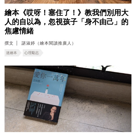
繪本《哎呀！塞住了！》教我們別用大
人的自以為，忽視孩子「身不由己」的
焦慮情緒
撰文
諶淑婷（繪本閱讀推廣人）
迷繪本
心理勵志