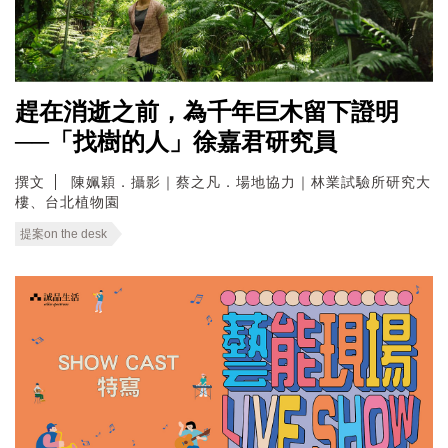
趕在消逝之前，為千年巨木留下證明
──「找樹的人」徐嘉君研究員
撰文
陳姵穎．攝影｜蔡之凡．場地協力｜林業試驗所研究大
樓、台北植物園
提案on the desk