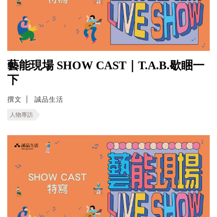
藝能現場 SHOW CAST｜T.A.B.歇睏一
下
撰文
誠品生活
人物專訪