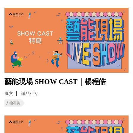
藝能現場 SHOW CAST｜楊程皓
撰文
誠品生活
人物專訪