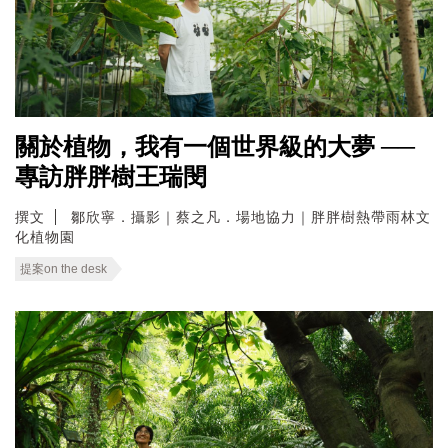
關於植物，我有一個世界級的大夢 ──
專訪胖胖樹王瑞閔
撰文
鄒欣寧．攝影｜蔡之凡．場地協力｜胖胖樹熱帶雨林文
化植物園
提案on the desk