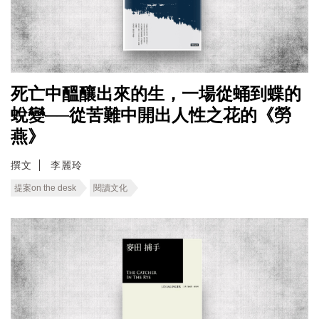
死亡中醞釀出來的生，一場從蛹到蝶的
蛻變──從苦難中開出人性之花的《勞
燕》
撰文
李麗玲
提案on the desk
閱讀文化