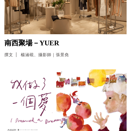
南西聚場－YUER
撰文
楊涵硯、攝影師｜張景堯