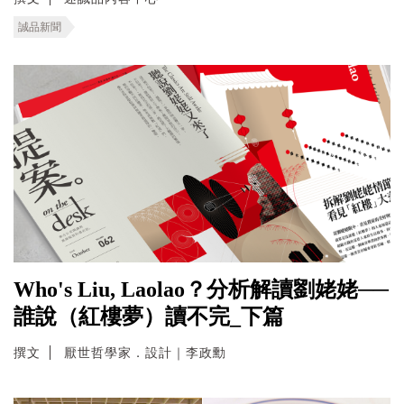
誠品新聞
Who's Liu, Laolao？分析解讀劉姥姥──
誰說（紅樓夢）讀不完_下篇
撰文
厭世哲學家．設計｜李政勳