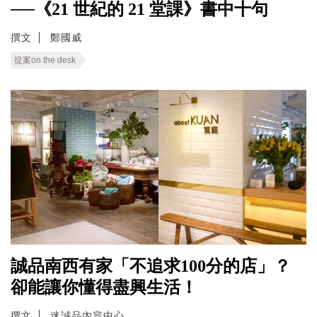
──《21 世紀的 21 堂課》書中十句
撰文
鄭國威
提案on the desk
誠品南西有家「不追求100分的店」？
卻能讓你懂得盡興生活！
撰文
迷誠品內容中心