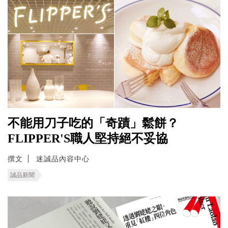
不能用刀子吃的「奇蹟」鬆餅？
FLIPPER'S職人堅持絕不妥協
撰文
迷誠品內容中心
誠品新聞