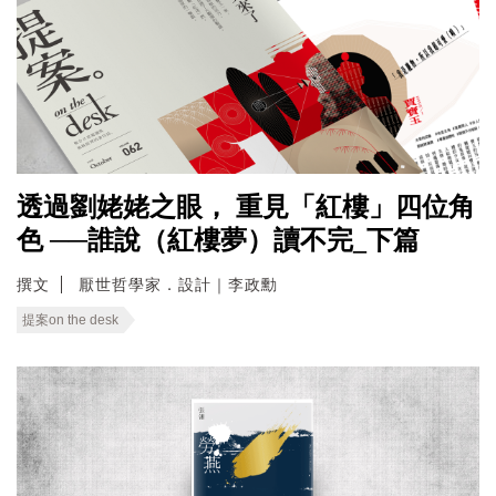
透過劉姥姥之眼， 重見「紅樓」四位角
色 ──誰說（紅樓夢）讀不完_下篇
撰文
厭世哲學家．設計｜李政勳
提案on the desk