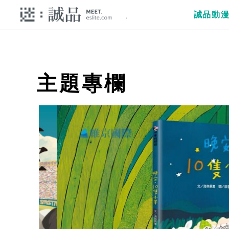
誠品動
主題專欄