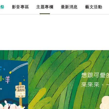
漫祭
影音專區
主題專欄
最新消息
藝文活動