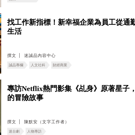
找工作新指標！新幸福企業為員工從通
生活
撰文
迷誠品內容中心
誠品專欄
人文社科
財經商業
專訪Netflix熱門影集《乩身》原著
的冒險故事
撰文
陳默安（文字工作者）
迷台劇
人物專訪