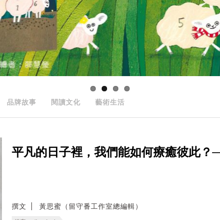
品牌故事
閱讀文化
藝術生活
平凡的日子裡，我們能如何療癒彼此？──無
撰文
黃思蜜（留守番工作室總編輯）