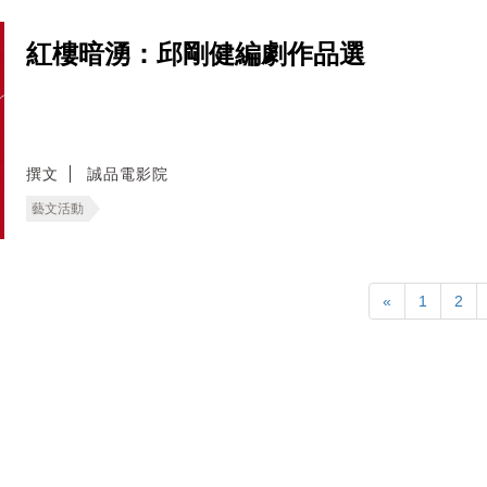
紅樓暗湧：邱剛健編劇作品選
撰文
誠品電影院
藝文活動
«
1
2