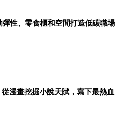
勤彈性、零食櫃和空間打造低碳職場
星子，從漫畫挖掘小說天賦，寫下最熱血