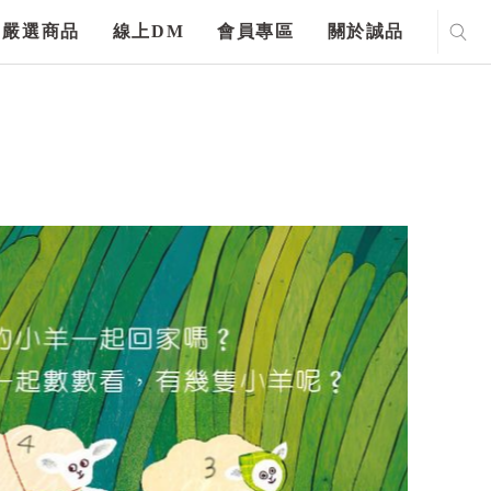
嚴選商品
線上DM
會員專區
關於誠品