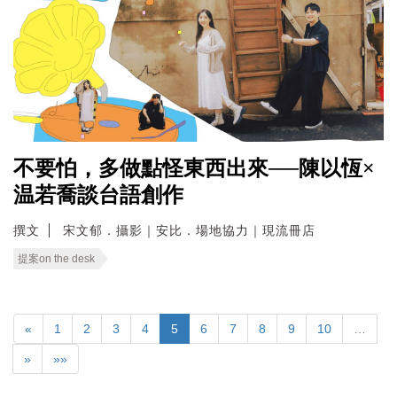
不要怕，多做點怪東西出來──陳以恆×
温若喬談台語創作
撰文
宋文郁．攝影｜安比．場地協力｜現流冊店
提案on the desk
«
1
2
3
4
5
6
7
8
9
10
…
»
»»