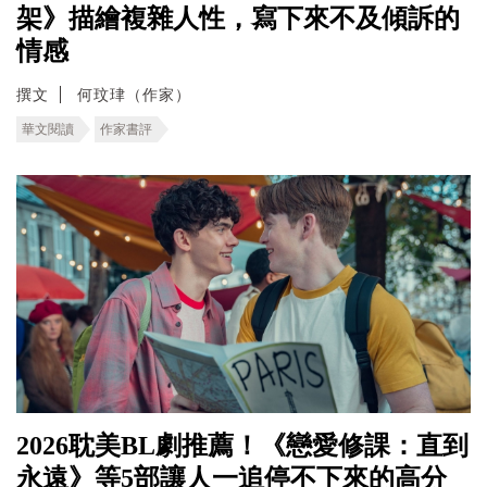
架》描繪複雜人性，寫下來不及傾訴的
情感
撰文
何玟珒（作家）
華文閱讀
作家書評
2026耽美BL劇推薦！《戀愛修課：直到
永遠》等5部讓人一追停不下來的高分