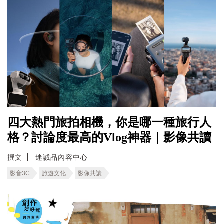
四大熱門旅拍相機，你是哪一種旅行人
格？討論度最高的Vlog神器｜影像共讀
撰文
迷誠品內容中心
影音3C
旅遊文化
影像共讀