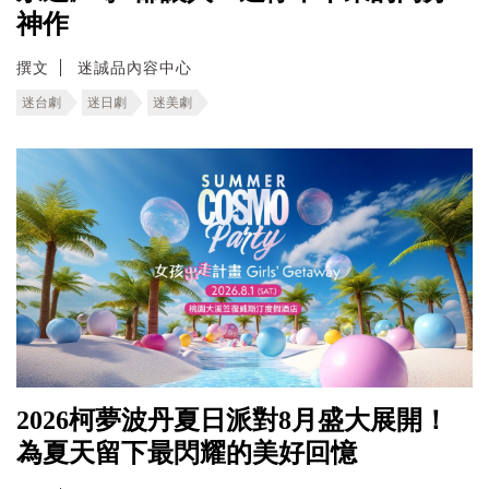
神作
撰文
迷誠品內容中心
迷台劇
迷日劇
迷美劇
2026柯夢波丹夏日派對8月盛大展開！
為夏天留下最閃耀的美好回憶