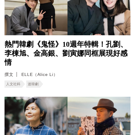
熱門韓劇《鬼怪》10週年特輯！孔劉、
李棟旭、金高銀、劉寅娜同框展現好感
情
撰文
ELLE（Alice Li）
人文社科
迷韓劇