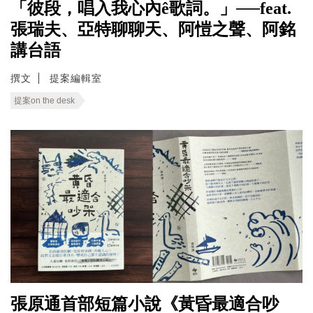
「彼段，唱入我心內ê歌詞。」──feat.
張瑞夫、亞特聊聊天、阿愷之聲、阿銘
講台語
撰文
提案編輯室
提案on the desk
張原通首部短篇小說《黃昏最適合吵