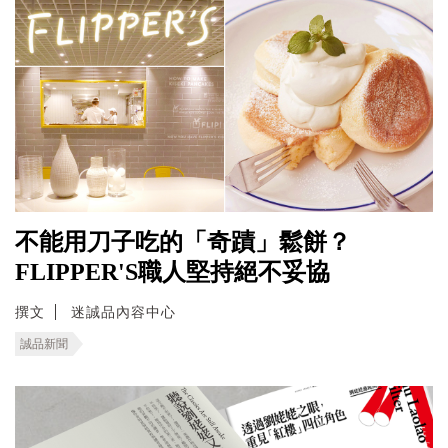
不能用刀子吃的「奇蹟」鬆餅？
FLIPPER'S職人堅持絕不妥協
撰文
迷誠品內容中心
誠品新聞