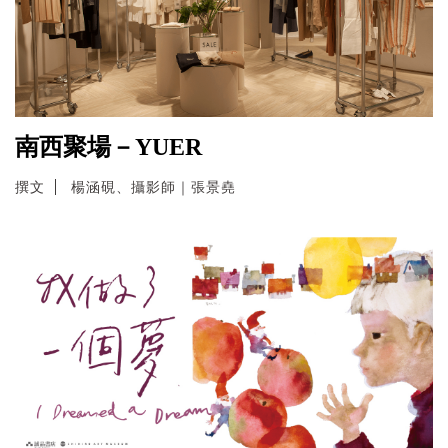
南西聚場－YUER
撰文
楊涵硯、攝影師｜張景堯