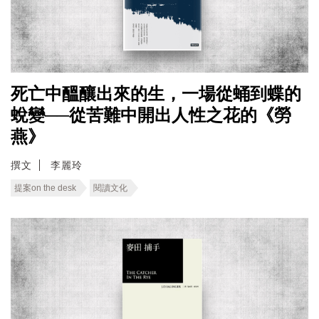
死亡中醞釀出來的生，一場從蛹到蝶的
蛻變──從苦難中開出人性之花的《勞
燕》
撰文
李麗玲
提案on the desk
閱讀文化