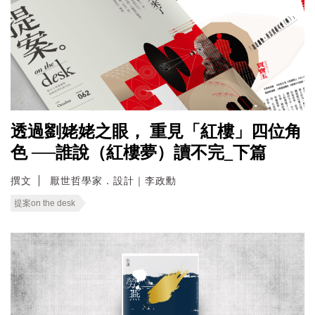
透過劉姥姥之眼， 重見「紅樓」四位角
色 ──誰說（紅樓夢）讀不完_下篇
撰文
厭世哲學家．設計｜李政勳
提案on the desk