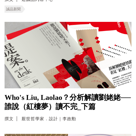
誠品新聞
Who's Liu, Laolao？分析解讀劉姥姥──
誰說（紅樓夢）讀不完_下篇
撰文
厭世哲學家．設計｜李政勳