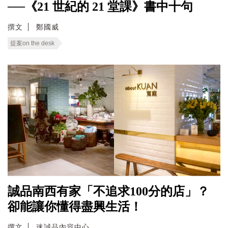
──《21 世紀的 21 堂課》書中十句
撰文
鄭國威
提案on the desk
誠品南西有家「不追求100分的店」？
卻能讓你懂得盡興生活！
撰文
迷誠品內容中心