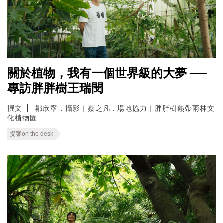
關於植物，我有一個世界級的大夢 ──
專訪胖胖樹王瑞閔
撰文
鄒欣寧．攝影｜蔡之凡．場地協力｜胖胖樹熱帶雨林文
化植物園
提案on the desk