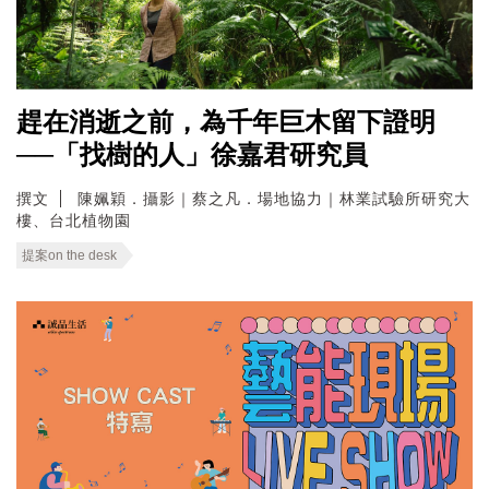
趕在消逝之前，為千年巨木留下證明
──「找樹的人」徐嘉君研究員
撰文
陳姵穎．攝影｜蔡之凡．場地協力｜林業試驗所研究大
樓、台北植物園
提案on the desk