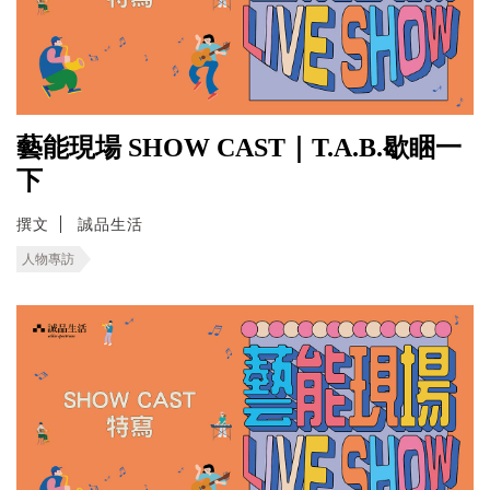
藝能現場 SHOW CAST｜T.A.B.歇睏一
下
撰文
誠品生活
人物專訪