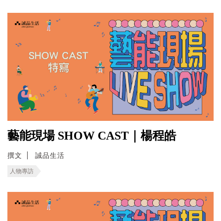
藝能現場 SHOW CAST｜楊程皓
撰文
誠品生活
人物專訪