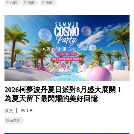
迷台劇
迷日劇
迷美劇
2026柯夢波丹夏日派對8月盛大展開！
為夏天留下最閃耀的美好回憶
撰文
ELLE
旅遊文化