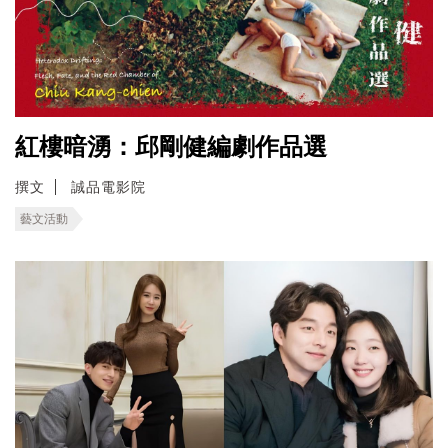
紅樓暗湧：邱剛健編劇作品選
撰文
誠品電影院
藝文活動