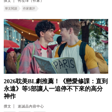
撰文
何玟珒（作家）
華文閱讀
作家書評
2026耽美BL劇推薦！《戀愛修課：直到
永遠》等5部讓人一追停不下來的高分
神作
撰文
迷誠品內容中心