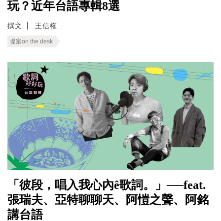
玩？近年台語專輯8選
撰文
王信權
提案on the desk
「彼段，唱入我心內ê歌詞。」──feat.
張瑞夫、亞特聊聊天、阿愷之聲、阿銘
講台語