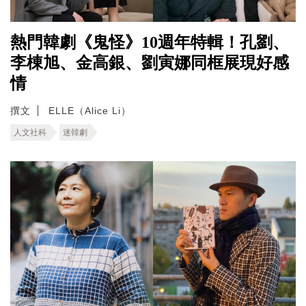
熱門韓劇《鬼怪》10週年特輯！孔劉、
李棟旭、金高銀、劉寅娜同框展現好感
情
撰文
ELLE（Alice Li）
人文社科
迷韓劇