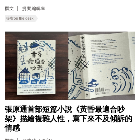
撰文
提案編輯室
提案on the desk
張原通首部短篇小說《黃昏最適合吵
架》描繪複雜人性，寫下來不及傾訴的
情感