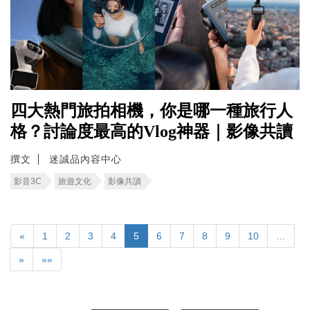
四大熱門旅拍相機，你是哪一種旅行人
格？討論度最高的Vlog神器｜影像共讀
撰文
迷誠品內容中心
影音3C
旅遊文化
影像共讀
«
1
2
3
4
5
6
7
8
9
10
…
»
»»