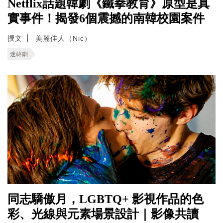
Netflix話題韓劇《鐵拳教育》原型是真
實事件！揭發6個震撼的南韓校園案件
撰文
美麗佳人（Nic）
迷韓劇
同志驕傲月，LGBTQ+ 影視作品的色
彩、光線與元素場景設計｜影像共讀