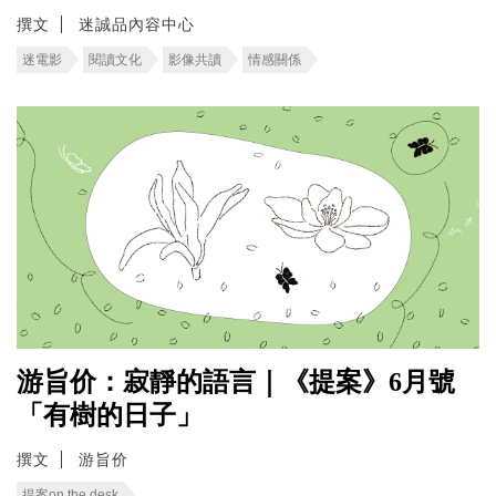
撰文
迷誠品內容中心
迷電影
閱讀文化
影像共讀
情感關係
游旨价：寂靜的語言｜《提案》6月號
「有樹的日子」
撰文
游旨价
提案on the desk