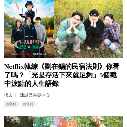
Netflix韓綜《劉在錫的民宿法則》你看
了嗎？「光是存活下來就足夠」5個戳
中淚點的人生語錄
撰文
迷誠品內容中心
迷電影
迷韓劇