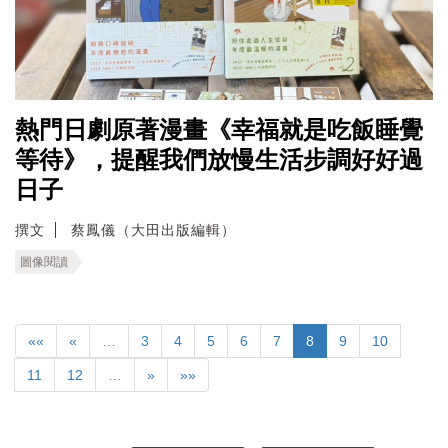
熱門日劇原著漫畫《幸福就是吃飯睡覺
等待》，提醒我們放慢生活步調好好過
日子
撰文
蔡鳳儀（大田出版編輯）
圖像閱讀
««
«
…
3
4
5
6
7
8
9
10
11
12
…
»
»»