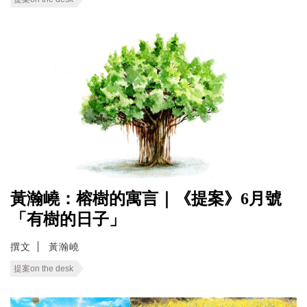
黃瀚嶢：榕樹的寓言｜《提案》6月號
「有樹的日子」
撰文
黃瀚嶢
提案on the desk