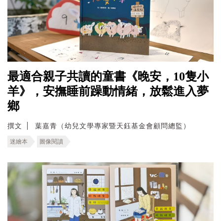
最適合親子共讀的童書《晚安，10隻小
羊》，安撫睡前躁動情緒，放鬆進入夢
鄉
撰文
葉嘉青（幼兒文學專家暨天鈺基金會顧問總監）
迷繪本
圖像閱讀