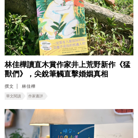
林佳樺讀直木賞作家井上荒野新作《猛
獸們》，尖銳筆觸直擊婚姻真相
撰文
林佳樺
華文閱讀
作家書評