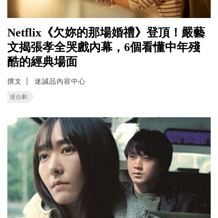
Netflix《欠妳的那場婚禮》登頂！嚴藝
文揭張孝全哭戲內幕，6個看懂中年殘
酷的經典場面
撰文
迷誠品內容中心
迷台劇