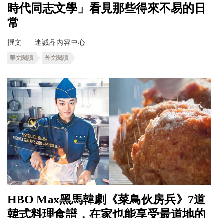
時代同志文學」看見那些得來不易的日
常
撰文
迷誠品內容中心
華文閱讀
外文閱讀
HBO Max黑馬韓劇《菜鳥伙房兵》7道
韓式料理食譜，在家也能享受最道地的