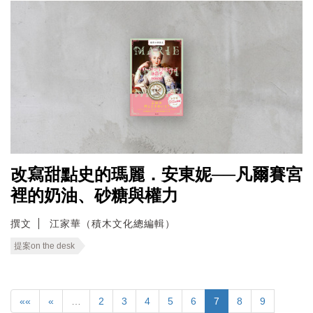
改寫甜點史的瑪麗．安東妮──凡爾賽宮
裡的奶油、砂糖與權力
撰文
江家華（積木文化總編輯）
提案on the desk
««
«
…
2
3
4
5
6
7
8
9