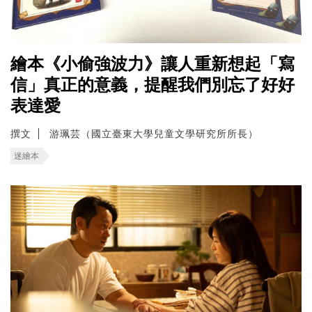
繪本《小偷強波力》讓人重新想起「寫
信」真正的意義，提醒我們別忘了好好
表達愛
撰文
游珮芸（國立臺東大學兒童文學研究所所長）
迷繪本