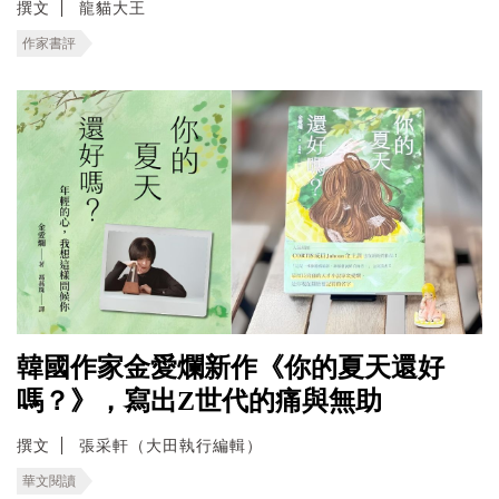
撰文
龍貓大王
作家書評
韓國作家金愛爛新作《你的夏天還好
嗎？》，寫出Z世代的痛與無助
撰文
張采軒（大田執行編輯）
華文閱讀