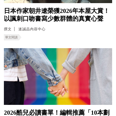
日本作家朝井遼榮獲2026年本屋大賞！
以諷刺口吻書寫少數群體的真實心聲
撰文
迷誠品內容中心
華文閱讀
2026酷兒必讀書單！編輯推薦「10本劃