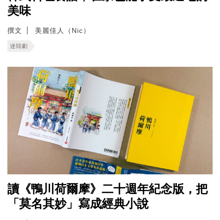
美味
撰文
美麗佳人（Nic）
迷韓劇
讀《鴨川荷爾摩》二十週年紀念版，把
「莫名其妙」寫成經典小說