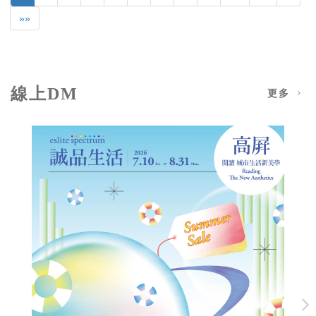
»»
線上DM
更多