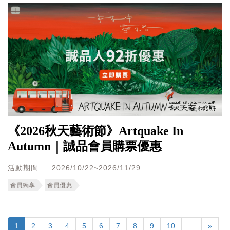
《2026秋天藝術節》Artquake In
Autumn｜誠品會員購票優惠
活動期間
2026/10/22~2026/11/29
會員獨享
會員優惠
1
2
3
4
5
6
7
8
9
10
…
»