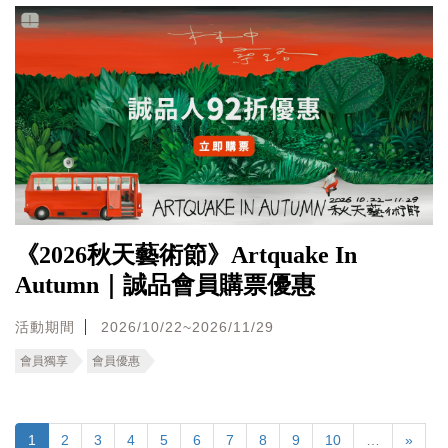
《2026秋天藝術節》Artquake In
Autumn｜誠品會員購票優惠
活動期間
2026/10/22~2026/11/29
會員獨享
會員優惠
1
2
3
4
5
6
7
8
9
10
…
»