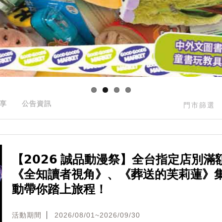
享
公告資訊
門市篩選
【𝟮𝟬𝟮𝟲 誠品動漫祭】全台指定店別滿
《全知讀者視角》、《葬送的芙莉蓮》
動帶你踏上旅程！
活動期間
2026/08/01~2026/09/30