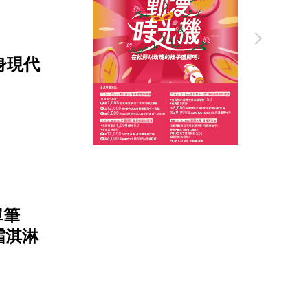
變身現代
！
單筆
 霜淇淋