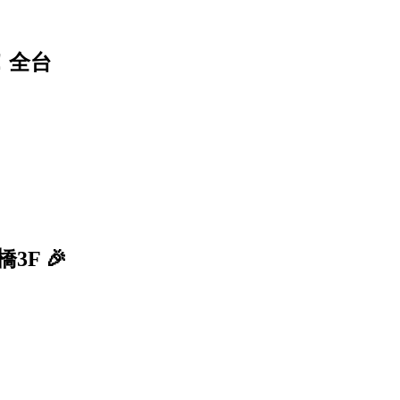
戰！全台
3F 🎉