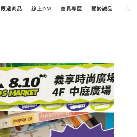
嚴選商品
線上DM
會員專區
關於誠品