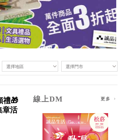
選擇地區
選擇門市
線上DM
額禮🎁
更多
集章活