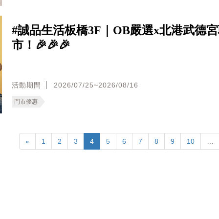
#誠品生活板橋3F｜OB嚴選x北港武德
市！🎉🎉🎉
活動期間
2026/07/25~2026/08/16
門市優惠
«
1
2
3
4
5
6
7
8
9
10
…