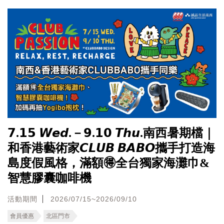
𝟳.𝟭𝟱 𝙒𝙚𝙙.－𝟵.𝟭𝟬 𝙏𝙝𝙪.南西暑期檔｜
和香港藝術家𝘾𝙇𝙐𝘽 𝘽𝘼𝘽𝙊攜手打造海
島度假風格，滿額🉐全台獨家海灘巾&
智慧膠囊咖啡機
活動期間
2026/07/15~2026/09/10
會員優惠
北區門市