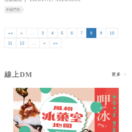
中區門市
««
«
…
3
4
5
6
7
8
9
10
11
12
…
»
»»
線上DM
更多