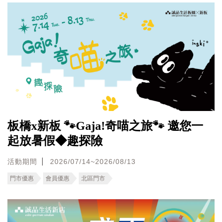
板橋x新板 🐾Gaja!奇喵之旅🐾 邀您一
起放暑假◆趣探險
活動期間
2026/07/14~2026/08/13
門市優惠
會員優惠
北區門市