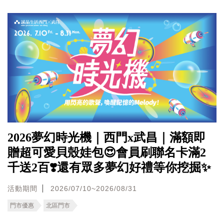
2026夢幻時光機｜西門x武昌｜滿額即
贈超可愛貝殼娃包😍會員刷聯名卡滿2
千送2百❣️還有眾多夢幻好禮等你挖掘✨
活動期間
2026/07/10~2026/08/31
門市優惠
北區門市