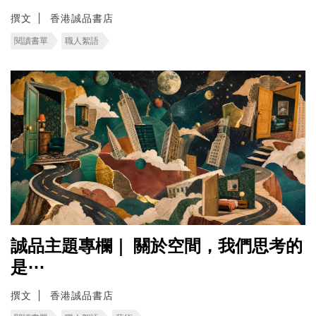
撰文
香港誠品書店
閱讀書單
職人絮語
誠品主題專欄｜ ​關於空間，我們思考的
是⋯
撰文
香港誠品書店