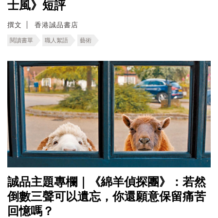
士風》短評
撰文
香港誠品書店
閱讀書單
職人絮語
藝術
誠品主題專欄｜《綿羊偵探團》：若然
倒數三聲可以遺忘，你還願意保留痛苦
回憶嗎？