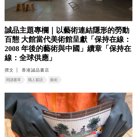
誠品主題專欄｜以藝術連結隱形的勞動
百態 ⼤館當代美術館呈獻「保持在線：
2008 年後的藝術與中國」續章「保持在
線：全球供應」
撰文
香港誠品書店
閱讀書單
職人絮語
藝術