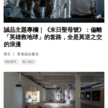
誠品主題專欄｜《末日聖母號》：偏離
「英雄救地球」的套路，全是莫逆之交
的浪漫
撰文
香港誠品書店
閱讀書單
職人絮語