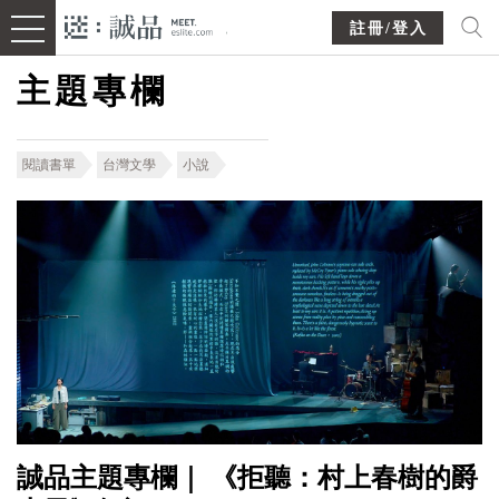
註冊/登入
主題專欄
閱讀書單
台灣文學
小說
誠品主題專欄｜ 《拒聽：村上春樹的爵