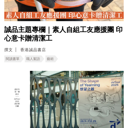
誠品主題專欄｜素人自組工友應援團 印
心意卡贈清潔工
撰文
香港誠品書店
閱讀書單
職人絮語
藝術