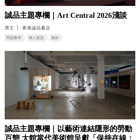
誠品主題專欄｜Art Central 2026淺談
撰文
香港誠品書店
閱讀書單
職人絮語
藝術
誠品主題專欄｜以藝術連結隱形的勞動
百態 ⼤館當代美術館呈獻「保持在線：