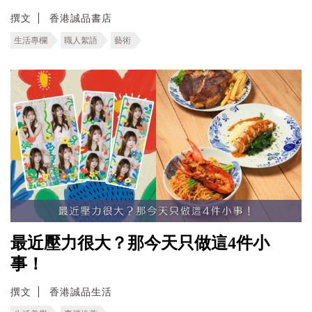
撰文
香港誠品書店
生活專欄
職人絮語
藝術
最近壓力很大？那今天只做這4件小
事！
撰文
香港誠品生活