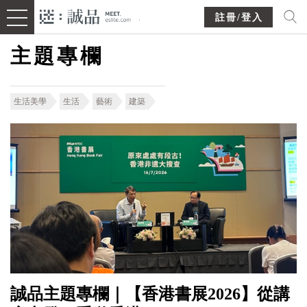
註冊/登入
主題專欄
生活美學
生活
藝術
建築
誠品主題專欄｜【香港書展2026】從講