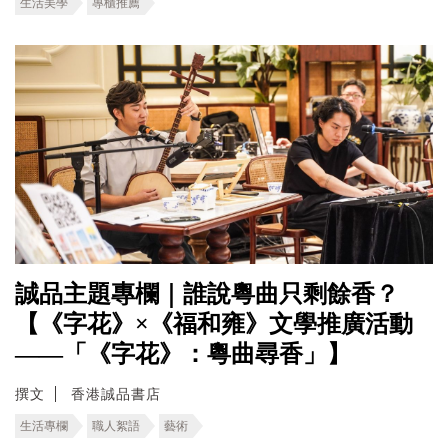
生活美學
專櫃推薦
誠品主題專欄｜誰說粵曲只剩餘香？
【《字花》×《福和雍》文學推廣活動
——「《字花》：粵曲尋香」】
撰文
香港誠品書店
生活專欄
職人絮語
藝術