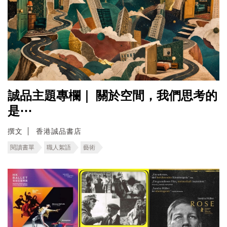
誠品主題專欄｜ ​關於空間，我們思考的
是⋯
撰文
香港誠品書店
閱讀書單
職人絮語
藝術