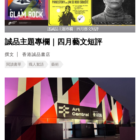
誠品主題專欄｜四月藝文短評
撰文
香港誠品書店
閱讀書單
職人絮語
藝術