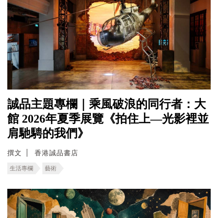
誠品主題專欄｜乘風破浪的同行者：大
館 2026年夏季展覽《拍住上—光影裡並
肩馳騁的我們》
撰文
香港誠品書店
生活專欄
藝術