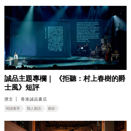
誠品主題專欄｜ 《拒聽：村上春樹的爵
士風》短評
撰文
香港誠品書店
閱讀書單
職人絮語
藝術