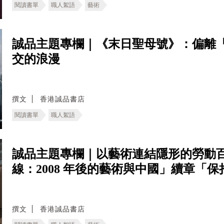
閱讀書單
職人絮語
藝術
誠品主題專欄｜《末日聖母號》：偏離
交的浪漫
撰文
香港誠品書店
閱讀書單
職人絮語
誠品主題專欄｜以藝術連結隱形的勞動百
線：2008 年後的藝術與中國」續章「
撰文
香港誠品書店