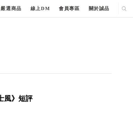
嚴選商品
線上DM
會員專區
關於誠品
士風》短評