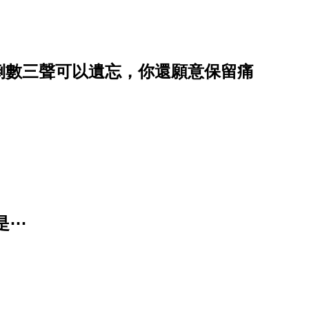
倒數三聲可以遺忘，你還願意保留痛
是⋯